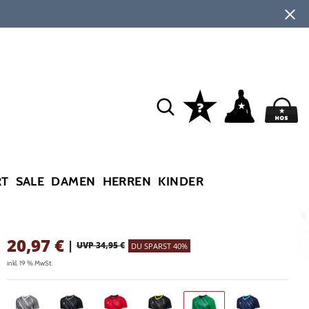
RT
SALE
DAMEN
HERREN
KINDER
20,97
€
|
UVP 34,95 €
DU SPARST 40%
inkl. 19 % MwSt.