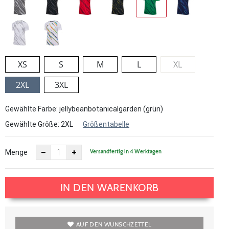
XS
S
M
L
XL
2XL
3XL
Gewählte Farbe: jellybeanbotanicalgarden (grün)
Gewählte Größe:
2XL
Größentabelle
Versandfertig in 4 Werktagen
Menge
IN DEN WARENKORB
AUF DEN WUNSCHZETTEL