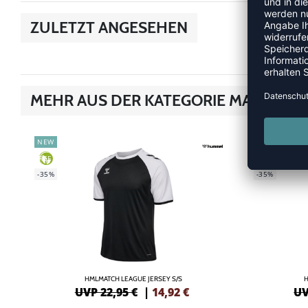
ZULETZT ANGESEHEN
MEHR AUS DER KATEGORIE MATCH
NEW
NEW
GREEN
GREEN
-35%
-35%
HMLMATCH LEAGUE JERSEY S/S
H
UVP 22,95 €
|
14,92
€
UV