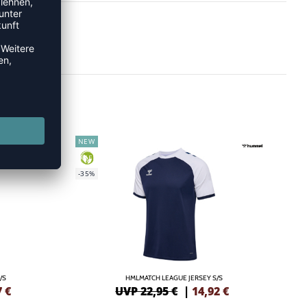
NEW
GREEN
-35%
/S
HMLMATCH LEAGUE JERSEY S/S
7
€
UVP 22,95 €
|
14,92
€