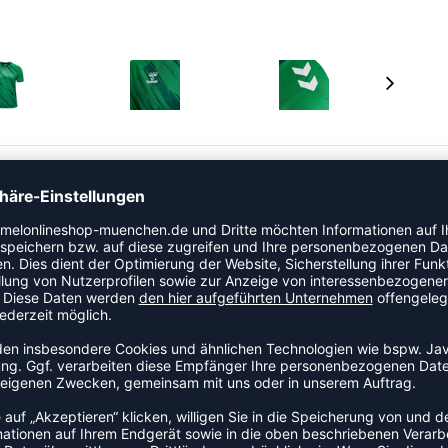
 der Kategorie Trikot. Der luftige Schnitt sorgt für ein
f. Das Modell ist Teil der hummel Match-Kollektion.