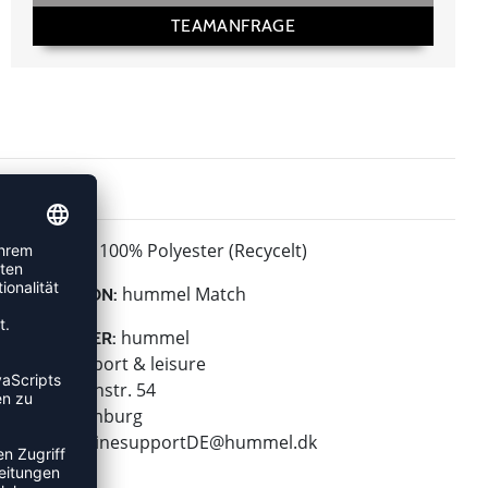
TEAMANFRAGE
100% Polyester (Recycelt)
MATERIAL:
hummel Match
KOLLEKTION:
hummel
HERSTELLER:
hummel sport & leisure
Leverkusenstr. 54
22761 Hamburg
E-Mail:
onlinesupportDE@hummel.dk