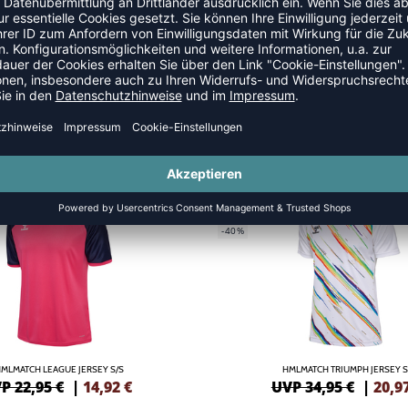
NEW
GREEN
-40%
MLMATCH LEAGUE JERSEY S/S
HMLMATCH TRIUMPH JERSEY S
P 22,95 €
|
14,92
€
UVP 34,95 €
|
20,9