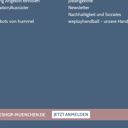
ng Angebot einholen
Jobangebote
ation/Ausrüster
Newsletter
Nachhaltigkeit und Soziales
Trikots von hummel
weplayhandball - unsere Hand
JETZT ANMELDEN
INESHOP-MUENCHEN.DE