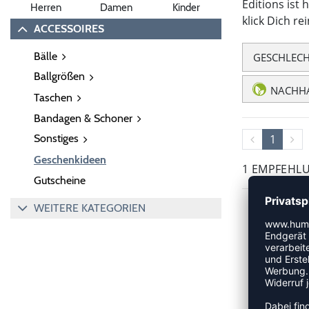
Editions ist
Herren
Damen
Kinder
klick Dich re
ACCESSOIRES
Bälle
GESCHLEC
Ballgrößen
NACHHA
Taschen
Bandagen & Schoner
Sonstiges
1
Geschenkideen
1 EMPFEHL
Gutscheine
WEITERE KATEGORIEN