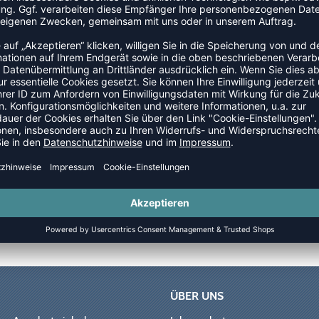
HENKGUTSCHEIN HOS ONLINE
5,00
€
GELD-ZURÜCK-GARANTIE
ÜBER UNS