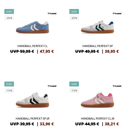
NEW
NEW
-20%
-20%
HANDBALL PERFEKT CL
HANDBALL PERFEKT SP
UVP 59,95 €
|
47,95
€
UVP 49,95 €
|
39,95
€
NEW
NEW
-15%
-15%
HANDBALL PERFEKT SP JR
HANDBALL PERFEKT CL JR
UVP 39,95 €
|
33,96
€
UVP 44,95 €
|
38,21
€