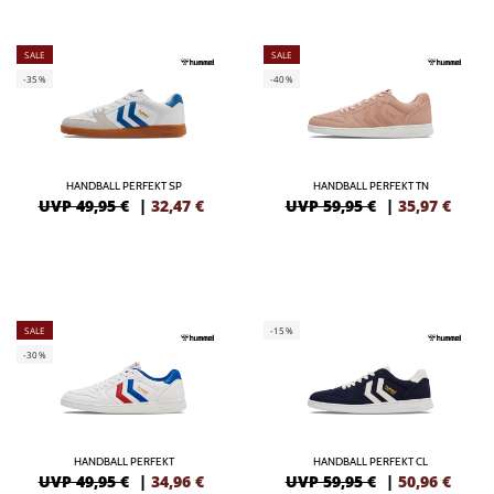
SALE
SALE
-35%
-40%
HANDBALL PERFEKT SP
HANDBALL PERFEKT TN
UVP 49,95 €
|
32,47
€
UVP 59,95 €
|
35,97
€
SALE
-15%
-30%
HANDBALL PERFEKT
HANDBALL PERFEKT CL
UVP 49,95 €
|
34,96
€
UVP 59,95 €
|
50,96
€