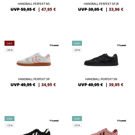
HANDBALL PERFEKT NS
HANDBALL PERFEKT SP JR
UVP 59,95 €
|
47,95
€
UVP 39,95 €
|
33,96
€
SALE
NEW
-30%
-20%
HANDBALL PERFEKT SP
HANDBALL PERFEKT SN
UVP 49,95 €
|
34,95
€
UVP 49,95 €
|
39,95
€
NEW
NEW
-15%
-25%