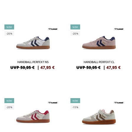
NEW
NEW
-20%
-20%
HANDBALL PERFEKT NS
HANDBALL PERFEKT CL
UVP 59,95 €
|
47,95
€
UVP 59,95 €
|
47,95
€
NEW
NEW
-20%
-15%