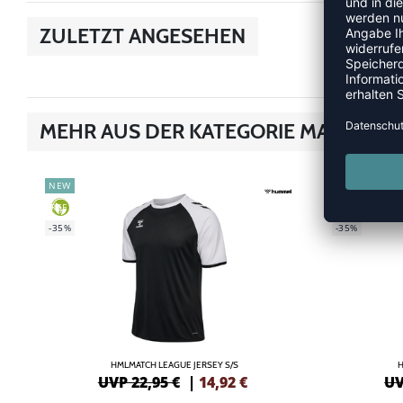
ZULETZT ANGESEHEN
MEHR AUS DER KATEGORIE MATCH
NEW
NEW
GREEN
GREEN
-35%
-35%
HMLMATCH LEAGUE JERSEY S/S
H
UVP 22,95 €
|
14,92
€
UV