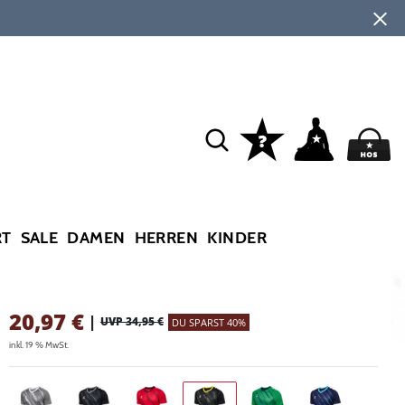
RT
SALE
DAMEN
HERREN
KINDER
20,97
€
|
UVP 34,95 €
DU SPARST 40%
inkl. 19 % MwSt.