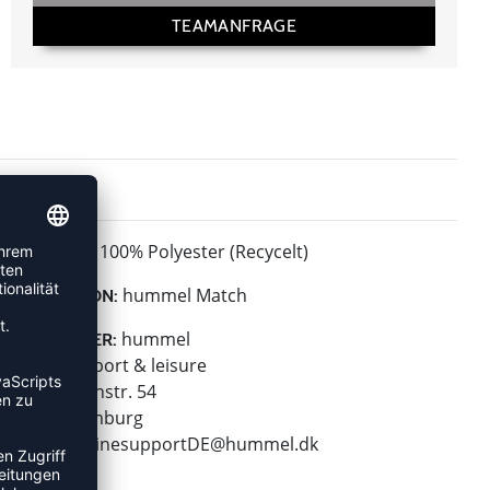
TEAMANFRAGE
100% Polyester (Recycelt)
MATERIAL:
hummel Match
KOLLEKTION:
hummel
HERSTELLER:
hummel sport & leisure
Leverkusenstr. 54
22761 Hamburg
E-Mail:
onlinesupportDE@hummel.dk