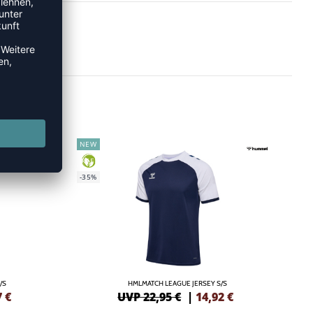
NEW
GREEN
-35%
/S
HMLMATCH LEAGUE JERSEY S/S
7
€
UVP 22,95 €
|
14,92
€