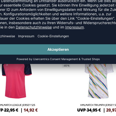
NEW
GREEN
-40%
MLMATCH LEAGUE JERSEY S/S
HMLMATCH TRIUMPH JERSEY S
P 22,95 €
|
14,92
€
UVP 34,95 €
|
20,9