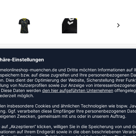
 der Kategorie Trikot. Der luftige Schnitt sorgt für ein
f. Das Modell ist Teil der hummel Match-Kollektion.