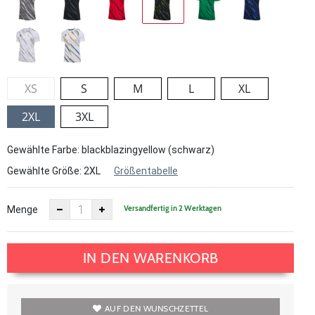
XS
S
M
L
XL
2XL
3XL
Gewählte Farbe: blackblazingyellow (schwarz)
Gewählte Größe:
2XL
Größentabelle
Versandfertig in 2 Werktagen
Menge
IN DEN WARENKORB
AUF DEN WUNSCHZETTEL