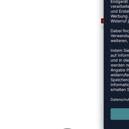
PROT
UVP
SALE
-39%
PROT
UVP
1