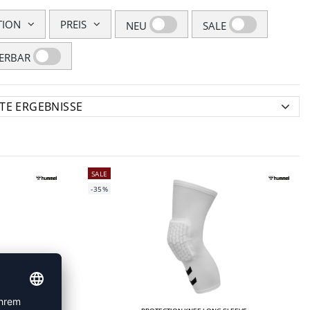
TION
PREIS
NEU
SALE
FERBAR
SALE
-35%