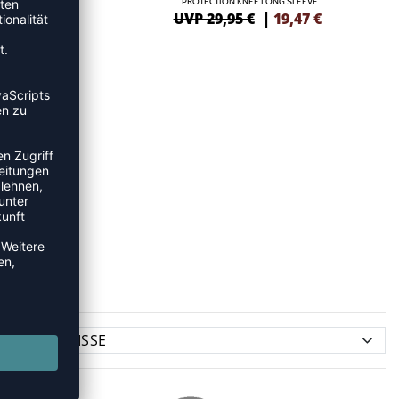
EEVE
PROTECTION KNEE LONG SLEEVE
47
€
UVP 29,95 €
|
19,47
€