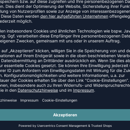
ECTION KNEE SHORT SLEEVE
PROTECTION KNEE LONG SL
 24,95 €
|
16,22
€
UVP 29,95 €
|
19,
ECTION KNEE SHORT SLEEVE
 24,95 €
|
15,10
€