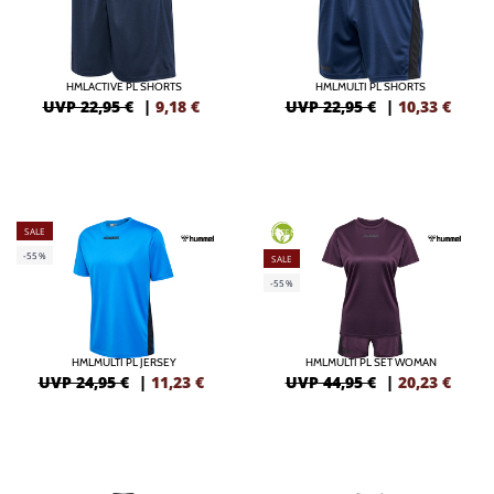
HMLACTIVE PL SHORTS
HMLMULTI PL SHORTS
UVP 22,95 €
|
9,18
€
UVP 22,95 €
|
10,33
€
SALE
GREEN
-55%
SALE
-55%
HMLMULTI PL JERSEY
HMLMULTI PL SET WOMAN
UVP 24,95 €
|
11,23
€
UVP 44,95 €
|
20,23
€