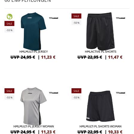
66 EMPFEHLUNGEN
SALE
GREEN
-50%
SALE
-55%
HMLMULTI PL JERSEY
HMLACTIVE PL SHORTS
UVP 24,95 €
|
11,23
€
UVP 22,95 €
|
11,47
€
SALE
SALE
-55%
-55%
HMLMULTI PL JERSEY WOMAN
HMLMULTI PL SHORTS WOMAN
UVP 24,95 €
|
11,23
€
UVP 22,95 €
|
10,33
€