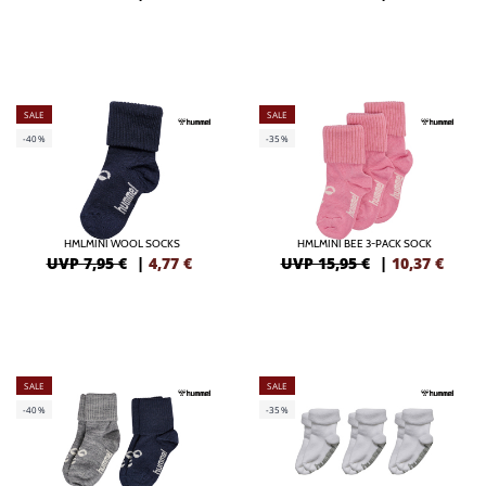
SALE
SALE
-40%
-35%
HMLMINI WOOL SOCKS
HMLMINI BEE 3-PACK SOCK
UVP 7,95 €
|
4,77
€
UVP 15,95 €
|
10,37
€
SALE
SALE
-40%
-35%