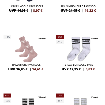
HMLMINI WOOL 2-PACK SOCKS
HMLMINI NON SLIP 3-PACK SOCK
UVP 14,95 €
|
8,97
€
UVP 24,95 €
|
16,22
€
-15%
SALE
-55%
HMLSUTTON 3-PACK SOCK
STSCARBON SOCK 2-PACK
UVP 16,95 €
|
14,41
€
UVP 12,95 €
|
5,83
€
SALE
SALE
-55%
-55%