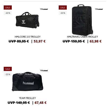
SALE
SALE
-40%
-60%
HMLCORE 2.0 TROLLEY
HMLTRAVEL CABIN TROLLEY
UVP 89,95 €
|
53,97
€
UVP 159,95 €
|
63,98
€
SALE
-55%
TEAM TROLLEY
UVP 149,95 €
|
67,48
€