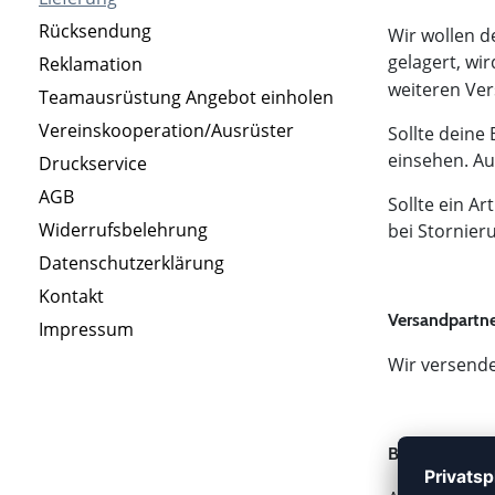
Rücksendung
Wir wollen d
gelagert, wi
Reklamation
weiteren Ver
Teamausrüstung Angebot einholen
Vereinskooperation/Ausrüster
Sollte deine
einsehen. Au
Druckservice
AGB
Sollte ein Ar
Widerrufsbelehrung
bei Stornier
Datenschutzerklärung
Kontakt
Versandpartn
Impressum
Wir versende
Bestellstatus