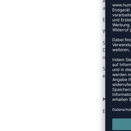
Alle Informa
aktuelle
E-mail-Adres
Wenn du ein 
Solltest Du 
Deinen Spam-
unserem Cus
Sobald Dein 
einen Sendun
Mindestbestel
Es gibt kein