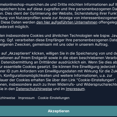
tionen über den Status Deiner Bestellung erhältst Du per E-
se bei Deiner Bestellung angibst und regelmäßig Deine E-Ma
Kundenkonto bei uns angelegt hast, kannst du den aktuelle
innerhalb von 15 Minuten nach Bestellabgabe keine Bestellbe
Filter. Sollte dort auch keine Nachricht von hummelonlinesh
tomer Support unter
support@hummelonlineshop.de
in V
Paket von DPD oder DHL bei uns abgeholt wurde, erhältst D
gscode, mit dem Du den Status Deiner Sendung online ver
lwert
en Mindestbestellwert.