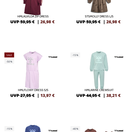
HMLALVILDA ZIP DRESS
STSMOLLY DRESS L/S
UVP 59,95 €
|
26,98
€
UVP 59,95 €
|
26,98
€
SALE
-15%
-50%
HMLFLOWY DRESS S/S
HMLARINE CREWSUIT
UVP 27,95 €
|
13,97
€
UVP 44,95 €
|
38,21
€
-15%
-40%