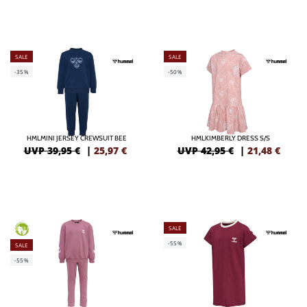
SALE
SALE
-35%
-50%
HMLMINI JERSEY CREWSUIT BEE
HMLKIMBERLY DRESS S/S
UVP 39,95 €
|
25,97
€
UVP 42,95 €
|
21,48
€
SALE
GREEN
-55%
SALE
-55%