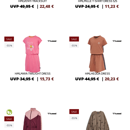
HMLVENTI TRACKSUIT
HMLMILLE T-SHIRT DRESS S/S
UVP 49,95 €
|
22,48
€
UVP 24,95 €
|
11,23
€
SALE
SALE
-55%
-55%
HMLMAYA TWILIGHT DRESS
HMLHEDDA DRESS
UVP 34,95 €
|
15,73
€
UVP 44,95 €
|
20,23
€
SALE
GREEN
-55%
SALE
-55%