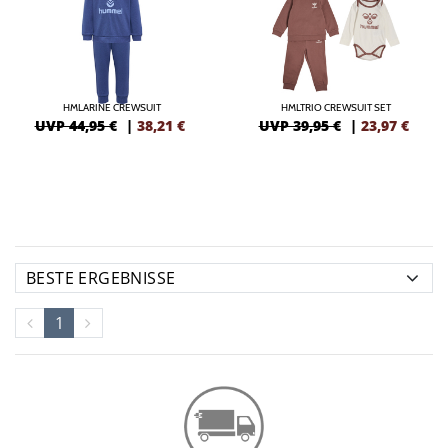
HMLARINE CREWSUIT
HMLTRIO CREWSUIT SET
UVP 44,95 €
|
38,21
€
UVP 39,95 €
|
23,97
€
1