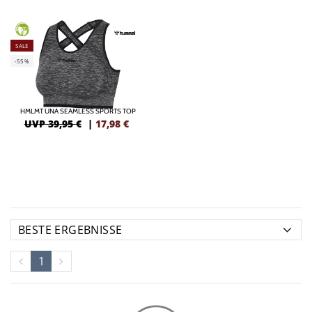
GREEN
SALE
-55%
HMLMT UNA SEAMLESS SPORTS TOP
UVP 39,95 €
|
17,98
€
1