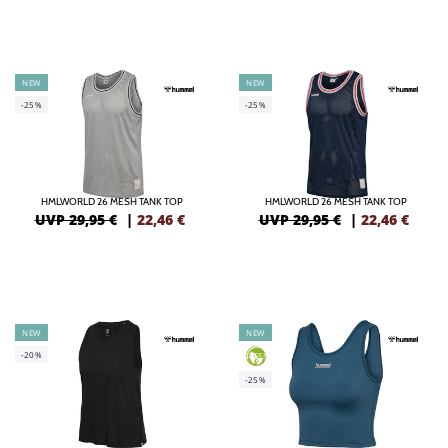
NEW
NEW
-25%
-25%
HMLWORLD 26 MESH TANK TOP
HMLWORLD 26 MESH TANK TOP
UVP 29,95 €
|
22,46
€
UVP 29,95 €
|
22,46
€
NEW
NEW
-20%
GREEN
-25%