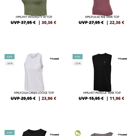
HMLHIIT INTENSITY W TOP
HMLPULSE RIB TANK TOP
UVP 37,95 €
|
30,36
€
UVP 27,95 €
|
22,36
€
NEW
NEW
-20%
-25%
HMLYOGA CANJA LOOSE TOP
HMLHIIT MUSCLE TANK TOP
UVP 29,95 €
|
23,96
€
UVP 15,95 €
|
11,96
€
NEW
GREEN