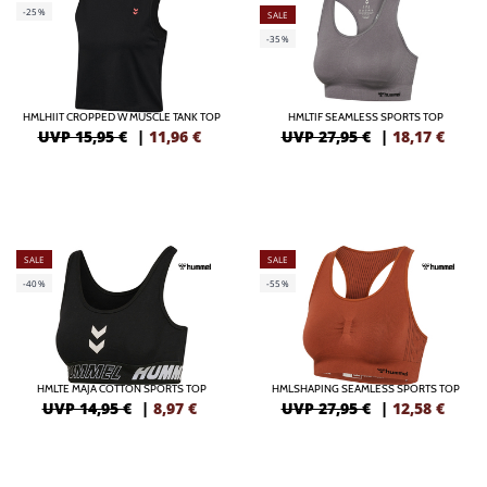
-25%
SALE
-35%
HMLHIIT CROPPED W MUSCLE TANK TOP
HMLTIF SEAMLESS SPORTS TOP
UVP 15,95 €
|
11,96
€
UVP 27,95 €
|
18,17
€
SALE
SALE
-40%
-55%
HMLTE MAJA COTTON SPORTS TOP
HMLSHAPING SEAMLESS SPORTS TOP
UVP 14,95 €
|
8,97
€
UVP 27,95 €
|
12,58
€