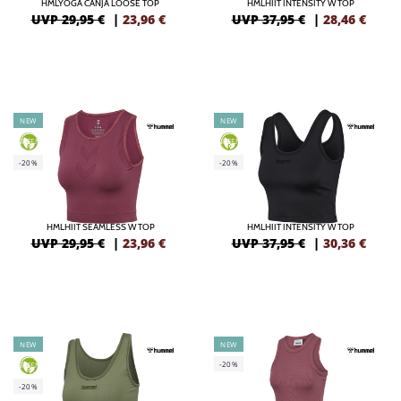
HMLYOGA CANJA LOOSE TOP
HMLHIIT INTENSITY W TOP
UVP 29,95 €
|
23,96
€
UVP 37,95 €
|
28,46
€
NEW
NEW
GREEN
GREEN
-20%
-20%
HMLHIIT SEAMLESS W TOP
HMLHIIT INTENSITY W TOP
UVP 29,95 €
|
23,96
€
UVP 37,95 €
|
30,36
€
NEW
NEW
-20%
GREEN
-20%