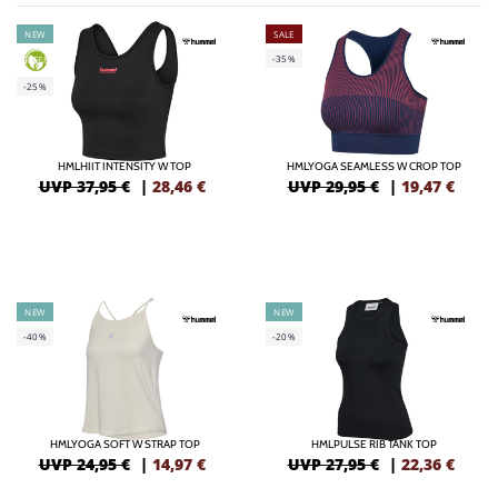
NEW
SALE
-35%
GREEN
-25%
HMLHIIT INTENSITY W TOP
HMLYOGA SEAMLESS W CROP TOP
UVP 37,95 €
|
28,46
€
UVP 29,95 €
|
19,47
€
NEW
NEW
-40%
-20%
HMLYOGA SOFT W STRAP TOP
HMLPULSE RIB TANK TOP
UVP 24,95 €
|
14,97
€
UVP 27,95 €
|
22,36
€