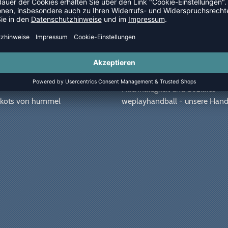
GELD-ZURÜCK-GARANTIE
ÜBER UNS
ng Angebot einholen
Jobangebote
ation/Ausrüster
Newsletter
Nachhaltigkeit und Soziales
Trikots von hummel
weplayhandball - unsere Hand