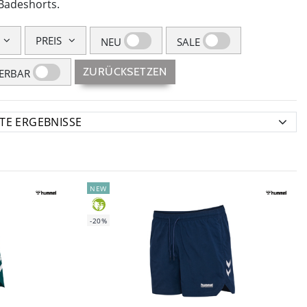
 Badeshorts.
PREIS
NEU
SALE
ZURÜCKSETZEN
FERBAR
NEW
GREEN
-20%