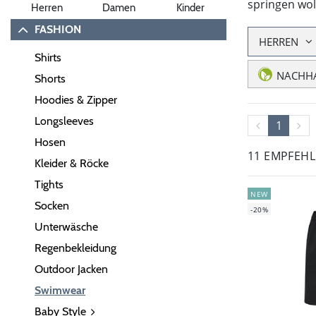
springen wol
Herren
Damen
Kinder
FASHION
HERREN
Shirts
NACHHA
Shorts
Hoodies & Zipper
Longsleeves
1
Hosen
11 EMPFEH
Kleider & Röcke
Tights
NEW
Socken
-20%
Unterwäsche
Regenbekleidung
Outdoor Jacken
Swimwear
Baby Style