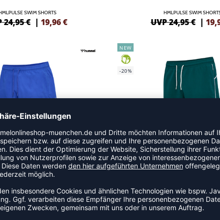
HMLPULSE SWIM SHORTS
HMLPULSE SWIM SHORT
 24,95 €
|
19,96
€
UVP 24,95 €
|
19,
NEW
GREEN
-20%
HMLPULSE SWIM SHORTS
HMLPULSE BOARD SHOR
 24,95 €
|
19,96
€
UVP 29,95 €
|
23,
NEW
GREEN
-20%