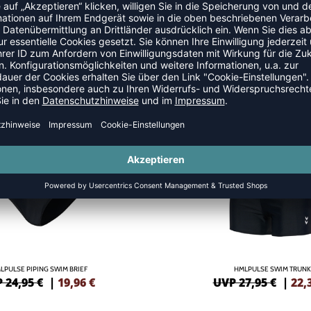
MLPULSE BOARD SHORTS
HMLPULSE SWIM SHORT
 29,95 €
|
23,96
€
UVP 24,95 €
|
19,
NEW
GREEN
-20%
LPULSE PIPING SWIM BRIEF
HMLPULSE SWIM TRUNK
 24,95 €
|
19,96
€
UVP 27,95 €
|
22,