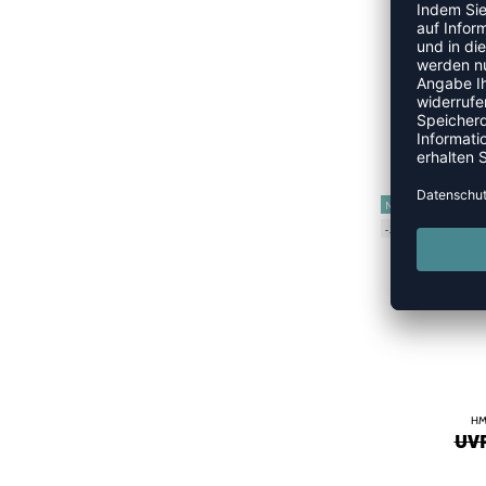
H
UVP
NEW
-20%
HM
UVP