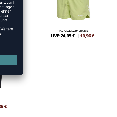
S
HMLPULSE SWIM SHORTS
96
€
UVP 24,95 €
|
19,96
€
36
€