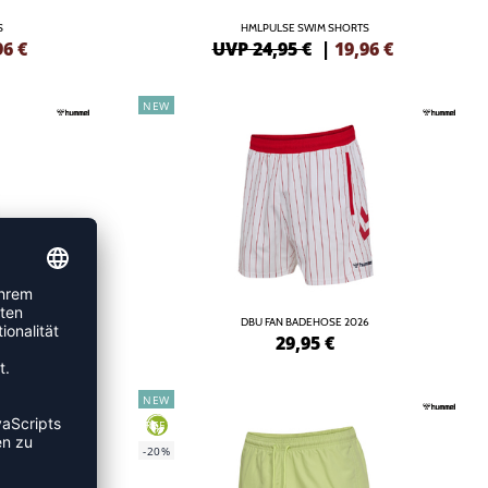
S
HMLPULSE SWIM SHORTS
96
€
UVP 24,95 €
|
19,96
€
NEW
TS
DBU FAN BADEHOSE 2026
96
€
29,95
€
NEW
GREEN
-20%