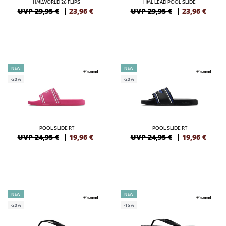
HMLWORLD 26 FLIPS
HML LEAD POOL SLIDE
UVP 29,95 €
|
23,96
€
UVP 29,95 €
|
23,96
€
NEW
NEW
-20%
-20%
POOL SLIDE RT
POOL SLIDE RT
UVP 24,95 €
|
19,96
€
UVP 24,95 €
|
19,96
€
NEW
NEW
-20%
-15%