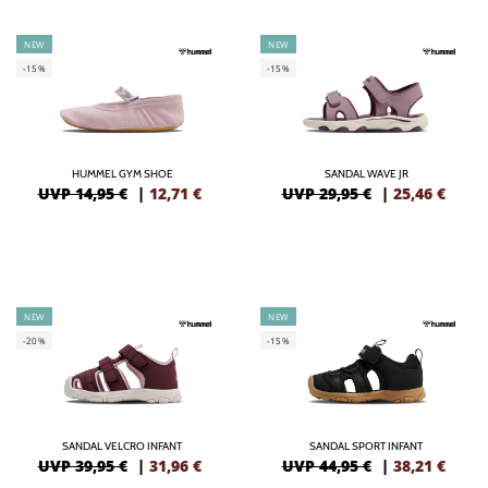
NEW
NEW
-15%
-15%
HUMMEL GYM SHOE
SANDAL WAVE JR
UVP 14,95 €
|
12,71
€
UVP 29,95 €
|
25,46
€
NEW
NEW
-20%
-15%
SANDAL VELCRO INFANT
SANDAL SPORT INFANT
UVP 39,95 €
|
31,96
€
UVP 44,95 €
|
38,21
€