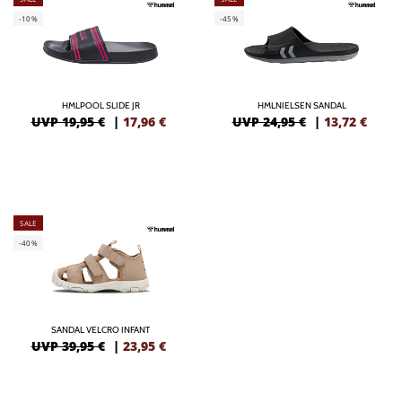
-10%
-45%
HMLPOOL SLIDE JR
HMLNIELSEN SANDAL
UVP 19,95 €
|
17,96
€
UVP 24,95 €
|
13,72
€
SALE
-40%
SANDAL VELCRO INFANT
UVP 39,95 €
|
23,95
€