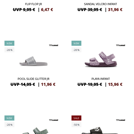
FLIP FLOP JR
SANDAL VELCRO INFANT
UVP 9,95 €
|
6,47
€
UVP 39,95 €
|
31,96
€
NEW
NEW
-20%
-20%
POOL SLIDE GLITTER JR
PLAYA INFANT
UVP 14,95 €
|
11,96
€
UVP 19,95 €
|
15,96
€
NEW
SALE
-20%
-50%