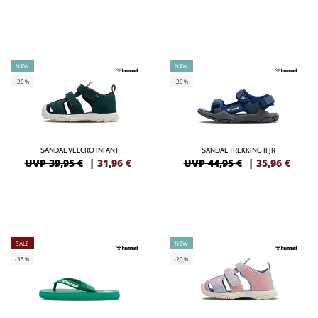
NEW
NEW
-20%
-20%
SANDAL VELCRO INFANT
SANDAL TREKKING II JR
UVP 39,95 €
|
31,96
€
UVP 44,95 €
|
35,96
€
SALE
NEW
-35%
-20%