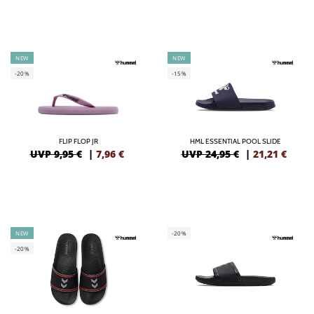
NEW
NEW
-20%
-15%
FLIP FLOP JR
HML ESSENTIAL POOL SLIDE
UVP 9,95 €
|
7,96
€
UVP 24,95 €
|
21,21
€
NEW
-20%
-20%