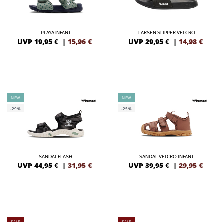
PLAYA INFANT
LARSEN SLIPPER VELCRO
UVP 19,95 €
|
15,96
€
UVP 29,95 €
|
14,98
€
NEW
NEW
-29%
-25%
SANDAL FLASH
SANDAL VELCRO INFANT
UVP 44,95 €
|
31,95
€
UVP 39,95 €
|
29,95
€
SALE
SALE