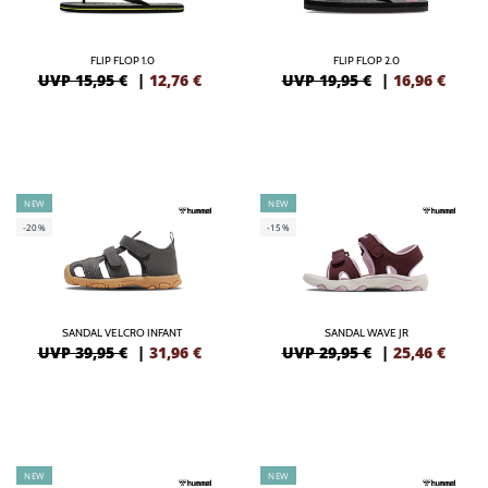
FLIP FLOP 1.0
FLIP FLOP 2.0
UVP 15,95 €
|
12,76
€
UVP 19,95 €
|
16,96
€
NEW
NEW
-20%
-15%
SANDAL VELCRO INFANT
SANDAL WAVE JR
UVP 39,95 €
|
31,96
€
UVP 29,95 €
|
25,46
€
NEW
NEW