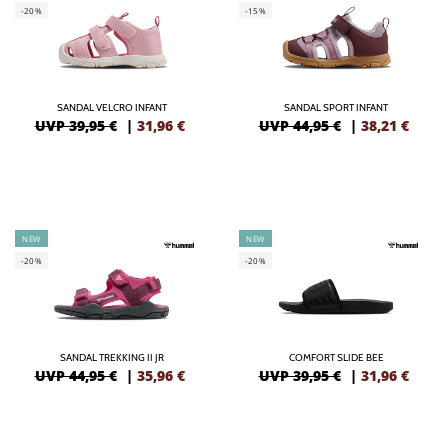
-20%
-15%
SANDAL VELCRO INFANT
SANDAL SPORT INFANT
UVP 39,95 €
|
31,96
€
UVP 44,95 €
|
38,21
€
NEW
NEW
-20%
-20%
SANDAL TREKKING II JR
COMFORT SLIDE BEE
UVP 44,95 €
|
35,96
€
UVP 39,95 €
|
31,96
€