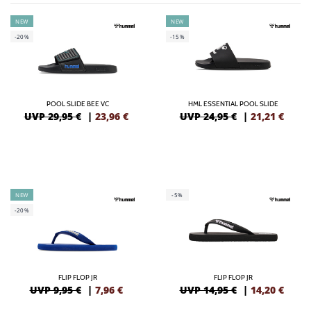
NEW
NEW
-20%
-15%
POOL SLIDE BEE VC
HML ESSENTIAL POOL SLIDE
UVP 29,95 €
|
23,96
€
UVP 24,95 €
|
21,21
€
NEW
-5%
-20%
FLIP FLOP JR
FLIP FLOP JR
UVP 9,95 €
|
7,96
€
UVP 14,95 €
|
14,20
€