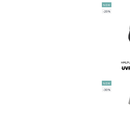
NEW
-20%
HMLPU
UVP
NEW
-30%