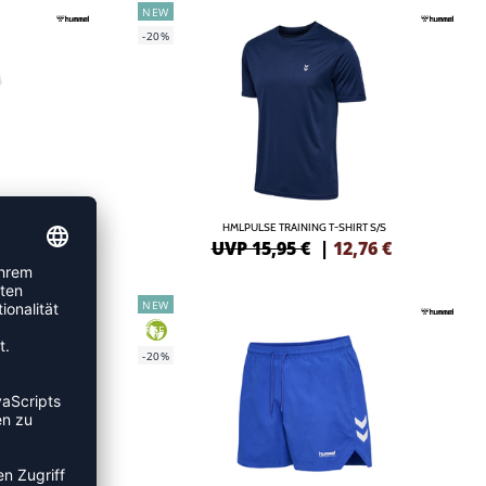
NEW
-20%
/S
HMLPULSE TRAINING T-SHIRT S/S
97
€
UVP 15,95 €
|
12,76
€
NEW
GREEN
-20%