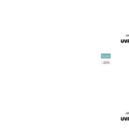
H
UVP
NEW
-20%
H
UVP