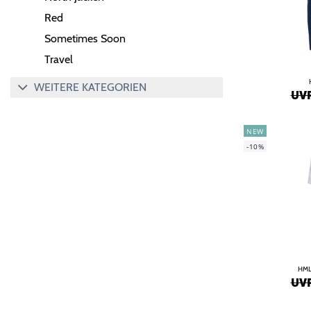
Red
Sometimes Soon
Travel
WEITERE KATEGORIEN
UVP
NEW
-10%
HML
UVP