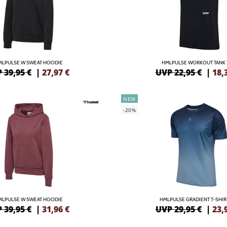
MLPULSE W SWEAT HOODIE
HMLPULSE WORKOUT TANK 
 39,95 €
|
27,97
€
UVP 22,95 €
|
18,
NEW
-20%
MLPULSE W SWEAT HOODIE
HMLPULSE GRADIENT T-SHIRT
 39,95 €
|
31,96
€
UVP 29,95 €
|
23,