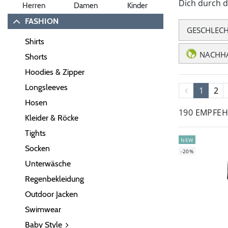
Dich durch d
Herren
Damen
Kinder
FASHION
GESCHLEC
Shirts
NACHHA
Shorts
Hoodies & Zipper
Longsleeves
1
2
Hosen
190 EMPFE
Kleider & Röcke
Tights
NEW
Socken
-20%
Unterwäsche
Regenbekleidung
Outdoor Jacken
Swimwear
Baby Style