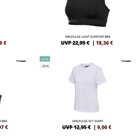
HMLPULSE LIGHT SUPPORT BRA
6
€
UVP 22,95 €
|
18,36
€
NEW
-30%
 BRA
HMLPULSE W T-SHIRT
97
€
UVP 12,95 €
|
9,06
€