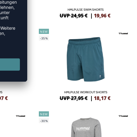
 S/S
HMLPULSE SWIM SHORTS
77
€
UVP 24,95 €
|
19,96
€
NEW
-35%
/S
HMLPULSE WORKOUT SHORTS
97
€
UVP 27,95 €
|
18,17
€
NEW
-30%