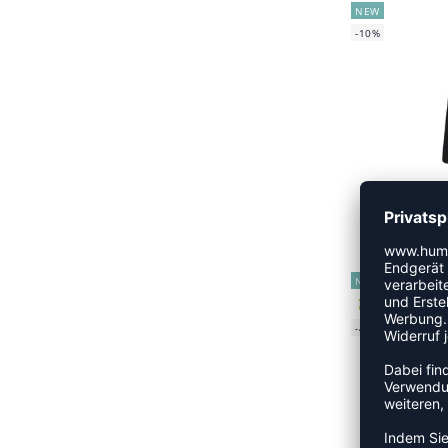
NEW
-10%
HM
UVP
NEW
GREEN
-40%