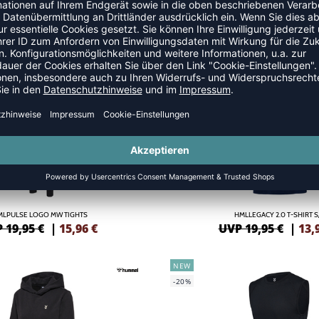
PULSE GRAPHIC T-SHIRT S/S
HMLPULSE GRAPHIC T-SHIRT
 22,95 €
|
13,77
€
UVP 22,95 €
|
13,
NEW
-30%
MLPULSE LOGO MW TIGHTS
HMLLEGACY 2.0 T-SHIRT S
 19,95 €
|
15,96
€
UVP 19,95 €
|
13,
NEW
-20%