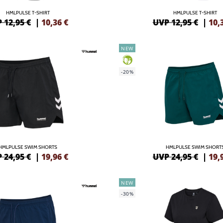
HMLPULSE T-SHIRT
HMLPULSE T-SHIRT
 12,95 €
|
10,36
€
UVP 12,95 €
|
10,
NEW
GREEN
-20%
HMLPULSE SWIM SHORTS
HMLPULSE SWIM SHORT
 24,95 €
|
19,96
€
UVP 24,95 €
|
19,
NEW
-30%