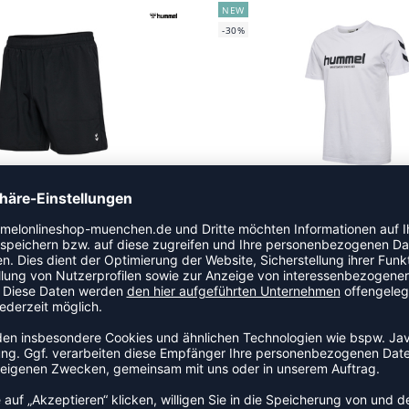
NEW
-30%
LPULSE WORKOUT SHORTS
HMLLEGACY 2.0 T-SHIRT S
 27,95 €
|
25,15
€
UVP 19,95 €
|
13,
NEW
GREEN
-40%