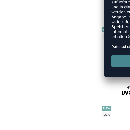
HML
UVP
NEW
-20%
H
UVP
NEW
-30%