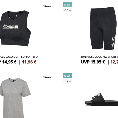
NEW
-20%
LSE LOGO LIGHT SUPPORT BRA
HMLPULSE LOGO MW SHORT T
 14,95 €
|
11,96
€
UVP 15,95 €
|
12,
NEW
-15%