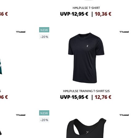
HMLPULSE T-SHIRT
36
€
UVP 12,95 €
|
10,36
€
NEW
-20%
S
HMLPULSE TRAINING T-SHIRT S/S
96
€
UVP 15,95 €
|
12,76
€
NEW
-20%