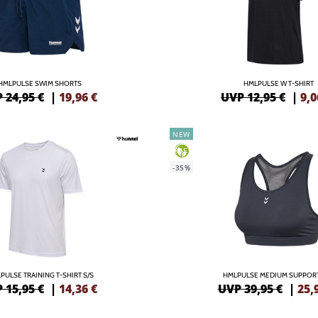
HMLPULSE SWIM SHORTS
HMLPULSE W T-SHIRT
 24,95 €
|
19,96
€
UVP 12,95 €
|
9,0
NEW
GREEN
-35%
PULSE TRAINING T-SHIRT S/S
HMLPULSE MEDIUM SUPPORT
 15,95 €
|
14,36
€
UVP 39,95 €
|
25,