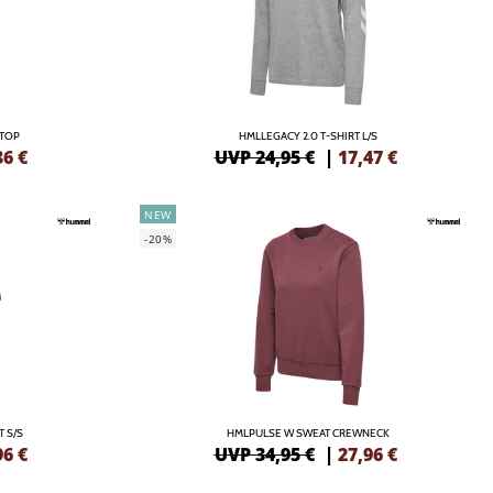
TOP
HMLLEGACY 2.0 T-SHIRT L/S
36
€
UVP 24,95 €
|
17,47
€
NEW
-20%
 S/S
HMLPULSE W SWEAT CREWNECK
96
€
UVP 34,95 €
|
27,96
€