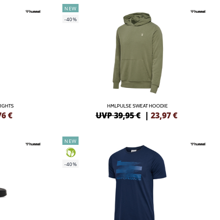
NEW
-40%
IGHTS
HMLPULSE SWEAT HOODIE
76
€
UVP 39,95 €
|
23,97
€
NEW
GREEN
-40%