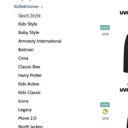
Kollektionen
UVP
Sport Style
Kids Style
NEW
Baby Style
-20%
Amnesty International
Batman
Cima
Classic Bee
Harry Potter
Kids Active
UVP
Kids Classic
Icons
NEW
Legacy
GREEN
Move 2.0
-20%
North Jacken