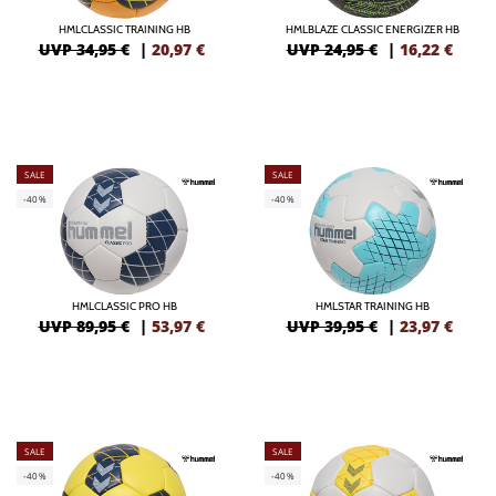
HMLCLASSIC TRAINING HB
HMLBLAZE CLASSIC ENERGIZER HB
UVP 34,95 €
|
20,97
€
UVP 24,95 €
|
16,22
€
SALE
SALE
-40%
-40%
HMLCLASSIC PRO HB
HMLSTAR TRAINING HB
UVP 89,95 €
|
53,97
€
UVP 39,95 €
|
23,97
€
SALE
SALE
-40%
-40%