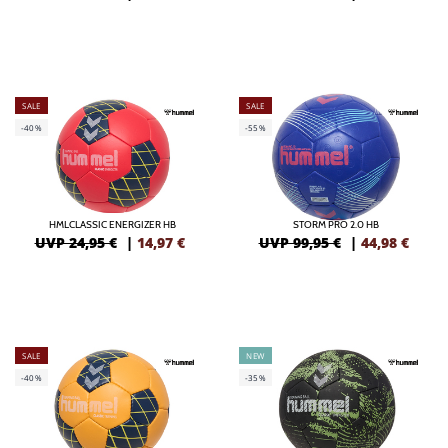
SALE
SALE
-40%
-55%
HMLCLASSIC ENERGIZER HB
STORM PRO 2.0 HB
UVP 24,95 €
|
14,97
€
UVP 99,95 €
|
44,98
€
SALE
NEW
-40%
-35%