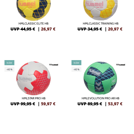
HMLCLASSIC ELITE HB
HMLCLASSIC TRAINING HB
UVP 44,95 €
|
26,97
€
UVP 34,95 €
|
20,97
€
NEW
NEW
-40%
-40%
HMLSTAR PRO HB
HMLEVOLUTION PRO AR HB
UVP 99,95 €
|
59,97
€
UVP 89,95 €
|
53,97
€