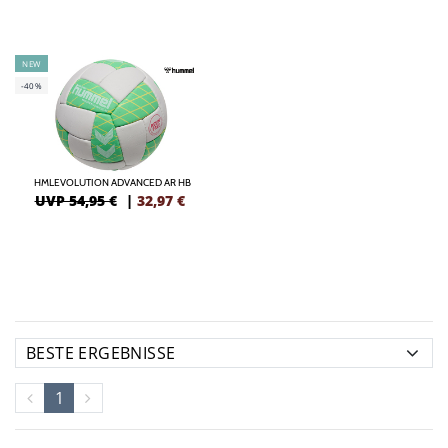
NEW
-40%
HMLEVOLUTION ADVANCED AR HB
UVP 54,95 €
|
32,97
€
1