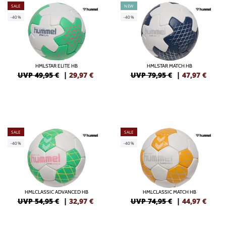
SALE
NEW
-40%
-40%
HMLSTAR ELITE HB
HMLSTAR MATCH HB
UVP 49,95 €
|
29,97
€
UVP 79,95 €
|
47,97
€
SALE
SALE
-40%
-40%
HMLCLASSIC ADVANCED HB
HMLCLASSIC MATCH HB
UVP 54,95 €
|
32,97
€
UVP 74,95 €
|
44,97
€