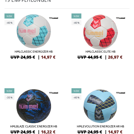
19 EMPFEHLUNGEN
NEW
NEW
-40%
-40%
HMLCLASSIC ENERGIZER HB
HMLCLASSIC ELITE HB
UVP 24,95 €
|
14,97
€
UVP 44,95 €
|
26,97
€
NEW
NEW
-35%
-40%
HMLBLAZE CLASSIC ENERGIZER HB
HMLEVOLUTION ENERGIZER AR HB
UVP 24,95 €
|
16,22
€
UVP 24,95 €
|
14,97
€