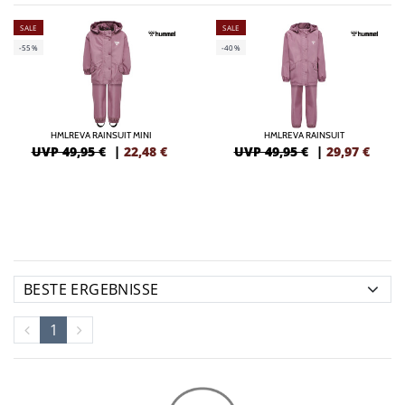
SALE
SALE
-55%
-40%
HMLREVA RAINSUIT MINI
HMLREVA RAINSUIT
UVP 49,95 €
|
22,48
€
UVP 49,95 €
|
29,97
€
1