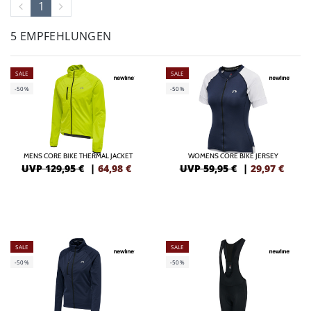
1
5 EMPFEHLUNGEN
SALE
SALE
-50%
-50%
MENS CORE BIKE THERMAL JACKET
WOMENS CORE BIKE JERSEY
UVP 129,95 €
|
64,98
€
UVP 59,95 €
|
29,97
€
SALE
SALE
-50%
-50%