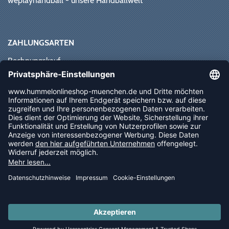
weplayhandball - unsere Handballwelt
ZAHLUNGSARTEN
Rechnungskauf
Paypal
Kreditkarte
Vorkasse
Sofortüberweisung
NEWSLETTER
FOLLOW US
© 2026 Ballsportdirekt.de GmbH und Co. KG