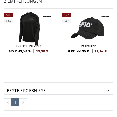
2 EMPFEHLUNGEN
SALE
SALE
-50%
-50%
HMLLP10 HALF ZIP L/S
HMLLP10 CAP
UVP 39,95 €
|
19,98
€
UVP 22,95 €
|
11,47
€
1