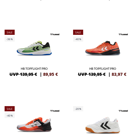
SALE
SALE
-36%
-40%
HB TOPFLIGHT PRO
HB TOPFLIGHT PRO
UVP 139,95 €
|
89,95
€
UVP 139,95 €
|
83,97
€
SALE
-20%
-40%