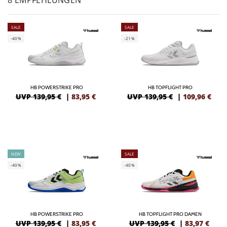
8 EMPFEHLUNGEN
SALE
SALE
-40%
-21%
HB POWERSTRIKE PRO
HB TOPFLIGHT PRO
UVP 139,95 €
|
83,95
€
UVP 139,95 €
|
109,96
€
NEW
SALE
-40%
-40%
HB POWERSTRIKE PRO
HB TOPFLIGHT PRO DAMEN
UVP 139,95 €
|
83,95
€
UVP 139,95 €
|
83,97
€