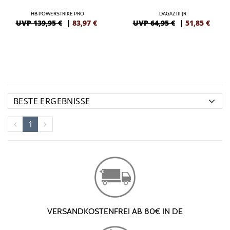
HB POWERSTRIKE PRO
DAGAZ III JR
UVP 139,95 €
|
83,97
€
UVP 64,95 €
|
51,85
€
1
VERSANDKOSTENFREI AB 80€ IN DE