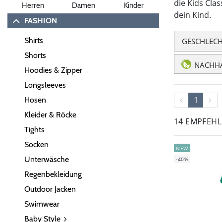
die Kids Cla
Herren
Damen
Kinder
dein Kind.
FASHION
Shirts
GESCHLEC
Shorts
NACHHA
Hoodies & Zipper
Longsleeves
1
Hosen
Kleider & Röcke
14 EMPFEH
Tights
Socken
NEW
Unterwäsche
-40%
Regenbekleidung
Outdoor Jacken
Swimwear
Baby Style