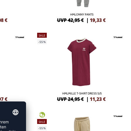
HMLONNY PANTS
08
€
UVP 42,95 €
|
19,33
€
SALE
-55%
HMLMILLE T-SHIRT DRESS S/S
97
€
UVP 24,95 €
|
11,23
€
GREEN
SALE
-55%