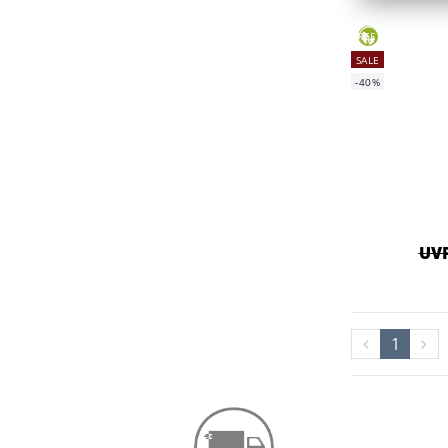
GREEN
SALE
-40%
UVP
1