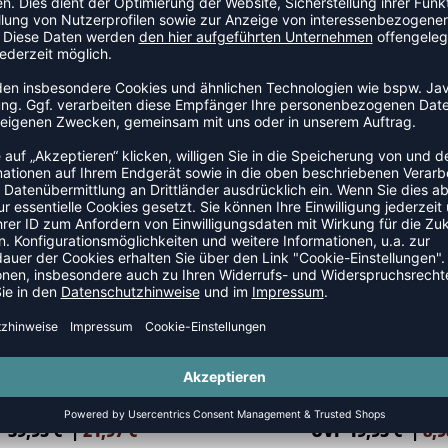
HMLVENTI TRACKSUIT
HMLCUATRO HOODIE
 59,95 €
|
26,98
€
UVP 29,95 €
|
13,
SALE
-55%
HMLTRECE ZIP HOODIE
HMLDIEZ T-SHIRT S/S
 39,95 €
|
21,97
€
UVP 19,95 €
|
8,9