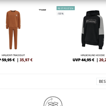
RESTPOSTEN
-55%
HMLVENTI TRACKSUIT
HMLBOXLINE HOODIE
 59,95 €
|
35,97
€
UVP 44,95 €
|
20,