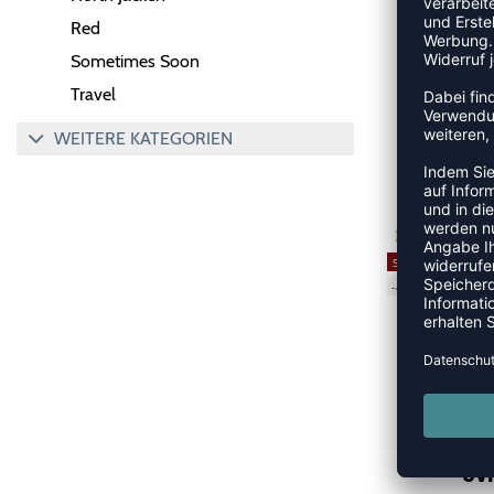
Red
Sometimes Soon
Travel
WEITERE KATEGORIEN
UVP
GREEN
SALE
-45%
UVP