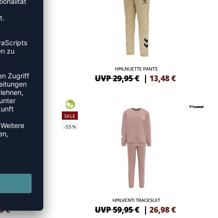
HMLNUETTE PANTS
48
€
UVP 29,95 €
|
13,48
€
GREEN
SALE
-55%
HMLVENTI TRACKSUIT
8
€
UVP 59,95 €
|
26,98
€