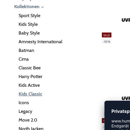
Kollektionen
Sport Style
UVP
Kids Style
Baby Style
SALE
Amnesty International
-55%
Batman
Cima
Classic Bee
Harry Potter
Kids Active
Kids Classic
UVP
Icons
Legacy
GREEN
Move 2.0
SALE
-55%
North Jacken