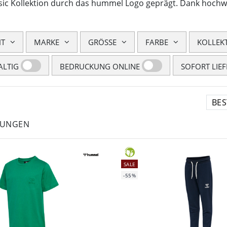
ssic Kollektion durch das hummel Logo geprägt. Dank hochw
HT
MARKE
GRÖSSE
FARBE
KOLLEK
LTIG
BEDRUCKUNG ONLINE
SOFORT LIE
LUNGEN
GREEN
SALE
-55%