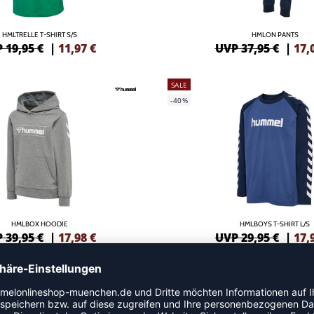
HMLTRELLE T-SHIRT S/S
HMLON PANTS
 19,95 €
|
11,97
€
UVP 37,95 €
|
17,
SALE
-40%
HMLBOX HOODIE
HMLBOYS T-SHIRT L/S
 39,95 €
|
17,98
€
UVP 29,95 €
|
17,
GREEN
SALE
-55%