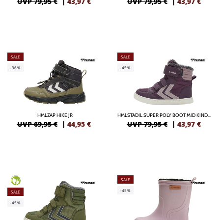
UVP 79,95 €
|
43,97
€
UVP 79,95 €
|
43,97
€
SALE
SALE
-36%
-45%
HMLZAP HIKE JR
HMLSTADIL SUPER POLY BOOT MID KINDER
UVP 69,95 €
|
44,95
€
UVP 79,95 €
|
43,97
€
SALE
GREEN
-45%
SALE
-45%