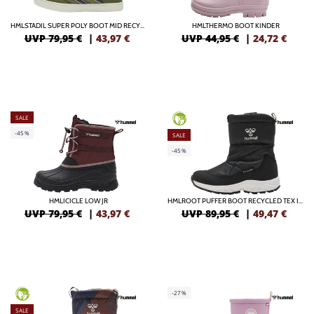
HMLSTADIL SUPER POLY BOOT MID RECYCLE JR
HMLTHERMO BOOT KINDER
UVP 79,95 €
|
43,97
€
UVP 44,95 €
|
24,72
€
SALE
GREEN
-45%
SALE
-45%
HMLICICLE LOW JR
HMLROOT PUFFER BOOT RECYCLED TEX INFANT
UVP 79,95 €
|
43,97
€
UVP 89,95 €
|
49,47
€
-27%
GREEN
SALE