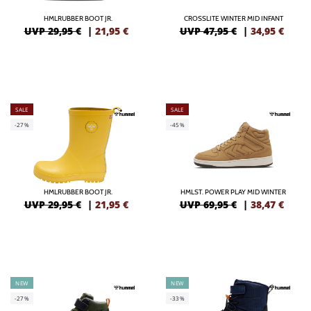
HMLRUBBER BOOT JR.
CROSSLITE WINTER MID INFANT
UVP 29,95 €
|
21,95
€
UVP 47,95 €
|
34,95
€
SALE
SALE
-27%
-45%
HMLRUBBER BOOT JR.
HMLST. POWER PLAY MID WINTER
UVP 29,95 €
|
21,95
€
UVP 69,95 €
|
38,47
€
NEW
NEW
-27%
-33%