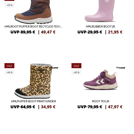
-45%
HMLROOT PUFFER BOOT RECYCLED TEX INFANT
HMLRUBBER BOOT JR.
UVP 89,95 €
|
49,47
€
UVP 29,95 €
|
21,95
€
SALE
SALE
-46%
-40%
HMLPUFFER BOOT PRINT KINDER
ROOT TEX JR
UVP 64,95 €
|
34,95
€
UVP 79,95 €
|
47,97
€