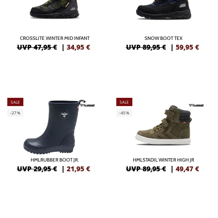
CROSSLITE WINTER MID INFANT
SNOW BOOT TEX
UVP 47,95 €
|
34,95
€
UVP 89,95 €
|
59,95
€
SALE
SALE
-27%
-45%
HMLRUBBER BOOT JR.
HMLSTADIL WINTER HIGH JR
UVP 29,95 €
|
21,95
€
UVP 89,95 €
|
49,47
€