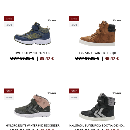
SALE
SALE
-45%
-45%
HMLROOT WINTER KINDER
HMLSTADIL WINTER HIGH JR
UVP 69,95 €
|
38,47
€
UVP 89,95 €
|
49,47
€
SALE
SALE
-45%
-45%
HMLCROSSLITE WINTER MID TEX KINDER
HMLSTADIL SUPER POLY BOOT MID KINDER