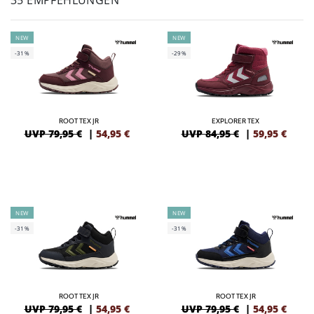
35 EMPFEHLUNGEN
NEW
NEW
-31%
-29%
ROOT TEX JR
EXPLORER TEX
UVP 79,95 €
|
54,95
€
UVP 84,95 €
|
59,95
€
NEW
NEW
-31%
-31%
ROOT TEX JR
ROOT TEX JR
UVP 79,95 €
|
54,95
€
UVP 79,95 €
|
54,95
€