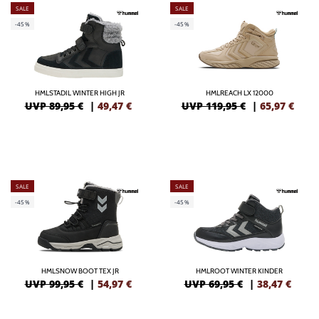
SALE
SALE
-45%
-45%
HMLSTADIL WINTER HIGH JR
HMLREACH LX 12000
UVP 89,95 €
|
49,47
€
UVP 119,95 €
|
65,97
€
SALE
SALE
-45%
-45%
HMLSNOW BOOT TEX JR
HMLROOT WINTER KINDER
UVP 99,95 €
|
54,97
€
UVP 69,95 €
|
38,47
€