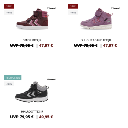
SALE
SALE
-40%
-40%
STADIL PRO JR
X-LIGHT 2.0 MID TEX JR
UVP 79,95 €
|
47,97
€
UVP 79,95 €
|
47,97
€
RESTPOSTEN
-38%
HMLROOT TEX JR
UVP 79,95 €
|
49,95
€