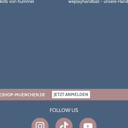
Trikots von hummel
weplayhandball - unsere Hand
JETZT ANMELDEN
INESHOP-MUENCHEN.DE
FOLLOW US