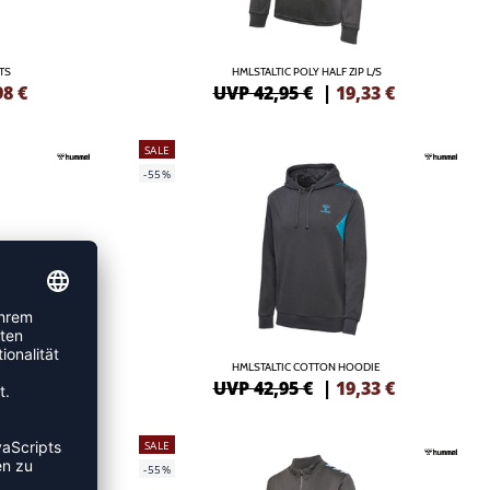
TS
HMLSTALTIC POLY HALF ZIP L/S
98
€
UVP 42,95 €
|
19,33
€
SALE
-55%
TS
HMLSTALTIC COTTON HOODIE
98
€
UVP 42,95 €
|
19,33
€
SALE
-55%