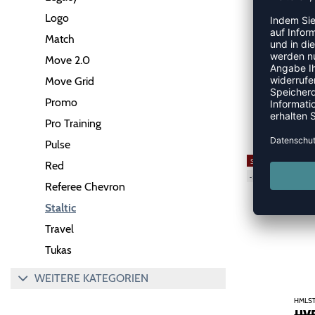
Logo
Match
Move 2.0
Move Grid
Promo
HMLST
Pro Training
UVP
Pulse
SALE
Red
-55%
Referee Chevron
Staltic
Travel
Tukas
WEITERE KATEGORIEN
HMLST
UVP