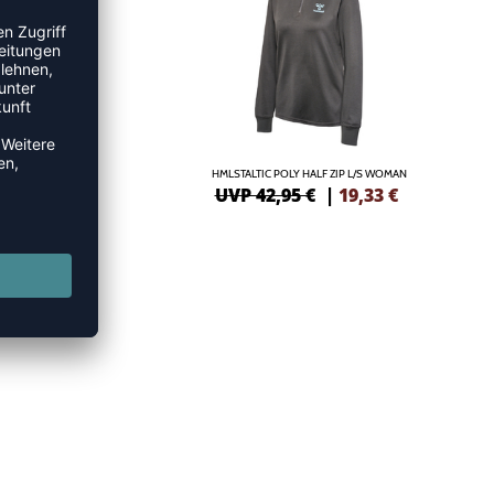
 WOMAN
HMLSTALTIC POLY HALF ZIP L/S WOMAN
33
€
UVP 42,95 €
|
19,33
€