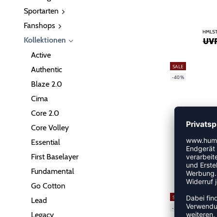
Sportarten
Fanshops
HMLST
Kollektionen
UVP
Active
SALE
Authentic
-40%
Blaze 2.0
Cima
Core 2.0
Core Volley
Essential
First Baselayer
HMLS
Fundamental
UVP
Go Cotton
SALE
Lead
-55%
Legacy