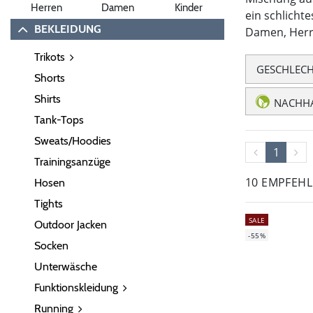
Herren
Damen
Kinder
ein schlicht
BEKLEIDUNG
Damen, Herr
Trikots
GESCHLEC
Shorts
Shirts
NACHHA
Tank-Tops
Sweats/Hoodies
1
Trainingsanzüge
10 EMPFEH
Hosen
Tights
SALE
Outdoor Jacken
-55%
Socken
Unterwäsche
Funktionskleidung
Running