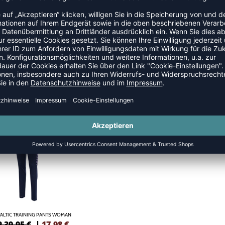
ALTIC HW POLY TIGHTS WOMAN
HMLSTALTIC HW POLY TIGHTS
 42,95 €
|
19,33
€
UVP 42,95 €
|
19,
ALTIC TRAINING PANTS WOMAN
 39,95 €
|
17,98
€