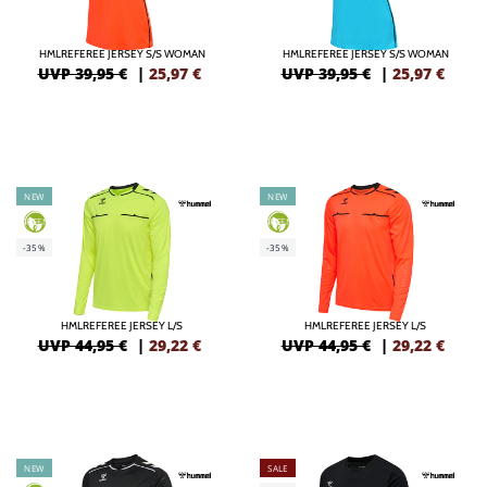
HMLREFEREE JERSEY S/S WOMAN
HMLREFEREE JERSEY S/S WOMAN
UVP 39,95 €
|
25,97
€
UVP 39,95 €
|
25,97
€
NEW
NEW
GREEN
GREEN
-35%
-35%
HMLREFEREE JERSEY L/S
HMLREFEREE JERSEY L/S
UVP 44,95 €
|
29,22
€
UVP 44,95 €
|
29,22
€
NEW
SALE