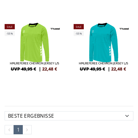
SALE
SALE
-55%
-55%
HMLREFEREE CHEVRON JERSEY L/S
HMLREFEREE CHEVRON JERSEY L/S
UVP 49,95 €
|
22,48
€
UVP 49,95 €
|
22,48
€
1