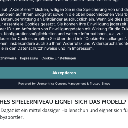
CHNISCHEN INFOS ZUM HUMMEL DAGAZ
llektion ist 2021 erstmals als Teil der neuen Indoorschu
s-Leistungsverhältnis. Das Strickobermaterial ist atmungsa
ehen. Hervorzuheben ist die leistungsstarke hummel® Reac
he Sprünge ideal abfedert. Längere Seitenteile am Vorfuß un
nen guten Halt am Hallenboden.
HES SPIELERNIVEAU EIGNET SICH DAS MODELL?
agaz ist ein mittelklassiger Hallenschuh und eignet sich fü
bbysportler.