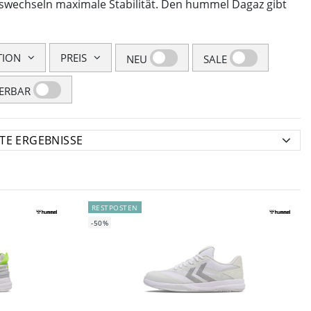
gswechseln maximale Stabilität. Den hummel Dagaz gibt
TION
PREIS
NEU
SALE
FERBAR
RESTPOSTEN
-50%