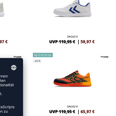
DAGAZ III
97
€
UVP 119,95 €
|
59,97
€
RESTPOSTEN
-45%
DAGAZ VI
85
€
UVP 119,95 €
|
65,97
€