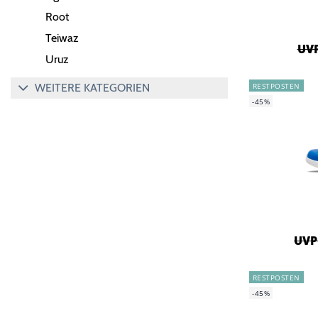
Root
Teiwaz
UVP
Uruz
RESTPOSTEN
WEITERE KATEGORIEN
-45%
UVP 
RESTPOSTEN
-45%