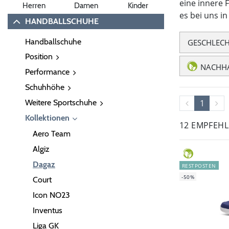
eine innere 
Herren
Damen
Kinder
es bei uns i
HANDBALLSCHUHE
Handballschuhe
GESCHLEC
Position
NACHHA
Performance
Schuhhöhe
Weitere Sportschuhe
1
Kollektionen
12 EMPFEH
Aero Team
Algiz
GREEN
Dagaz
RESTPOSTEN
-50%
Court
Icon NO23
Inventus
Liga GK