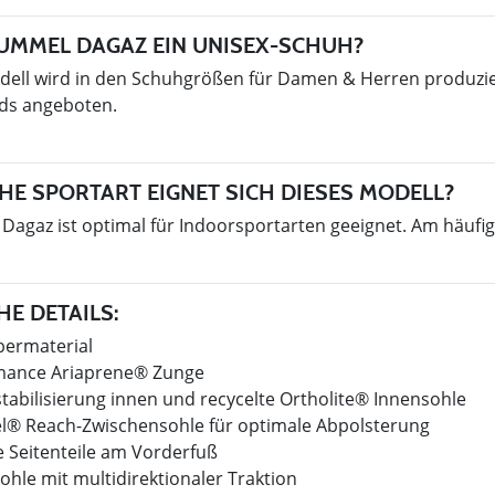
HUMMEL DAGAZ EIN UNISEX-SCHUH?
odell wird in den Schuhgrößen für Damen & Herren produzie
ids angeboten.
HE SPORTART EIGNET SICH DIESES MODELL?
agaz ist optimal für Indoorsportarten geeignet. Am häufigs
E DETAILS:
bermaterial
mance Ariaprene® Zunge
tabilisierung innen und recycelte Ortholite® Innensohle
® Reach-Zwischensohle für optimale Abpolsterung
 Seitenteile am Vorderfuß
hle mit multidirektionaler Traktion