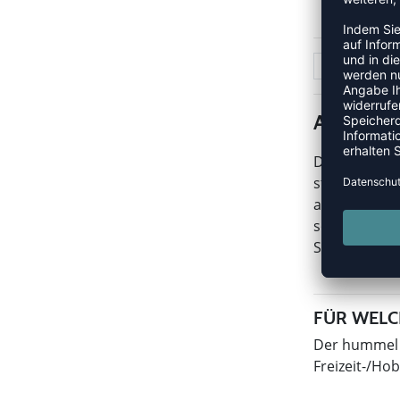
1
ALLE TE
Die DAGAZ Ko
starken Prei
aus TPU vers
sorgt und ho
Situation ei
FÜR WELC
Der hummel D
Freizeit-/Ho