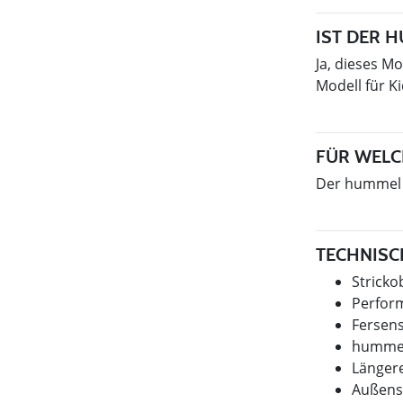
IST DER 
Ja, dieses M
Modell für K
FÜR WELC
Der hummel D
TECHNISCH
Stricko
Perfor
Fersens
hummel
Längere
Außenso