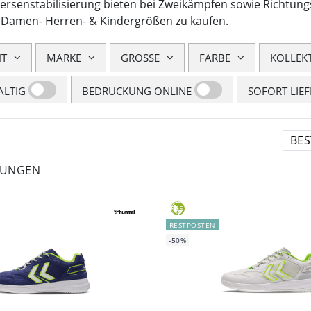
Fersenstabilisierung bieten bei Zweikämpfen sowie Richtun
n Damen- Herren- & Kindergrößen zu kaufen.
HT
MARKE
GRÖSSE
FARBE
KOLLEK
LTIG
BEDRUCKUNG ONLINE
SOFORT LIE
LUNGEN
GREEN
RESTPOSTEN
-50%