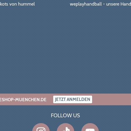
Trikots von hummel
weplayhandball - unsere Hand
JETZT ANMELDEN
INESHOP-MUENCHEN.DE
FOLLOW US