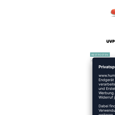
UVP 
RESTPOSTEN
-45%
UVP 