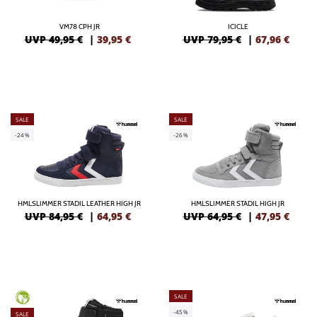
VM78 CPH JR
ICICLE
UVP 49,95 €
|
39,95
€
UVP 79,95 €
|
67,96
€
SALE
SALE
-24%
-26%
HMLSLIMMER STADIL LEATHER HIGH JR
HMLSLIMMER STADIL HIGH JR
UVP 84,95 €
|
64,95
€
UVP 64,95 €
|
47,95
€
SALE
GREEN
-45%
SALE