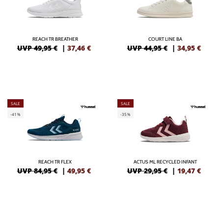
REACH TR BREATHER
COURT LINE BA
UVP 49,95 €
|
37,46
€
UVP 44,95 €
|
34,95
€
SALE
SALE
-41%
-35%
REACH TR FLEX
ACTUS ML RECYCLED INFANT
UVP 84,95 €
|
49,95
€
UVP 29,95 €
|
19,47
€