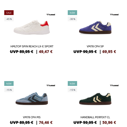
SALE
NEW
-45%
-30%
HMLTOP SPIN REACH LX-E SPORT
VM78 CPH SP
UVP 89,95 €
|
49,47
€
UVP 99,95 €
|
69,95
€
NEW
NEW
-15%
-15%
VM78 CPH MS
HANDBALL PERFEKT CL
UVP 89,95 €
|
76,46
€
UVP 59,95 €
|
50,96
€