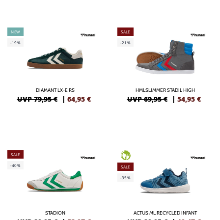
NEW
SALE
-19%
-21%
DIAMANT LX-E RS
HMLSLIMMER STADIL HIGH
UVP 79,95 €
|
64,95
€
UVP 69,95 €
|
54,95
€
SALE
GREEN
-40%
SALE
-35%
STADION
ACTUS ML RECYCLED INFANT