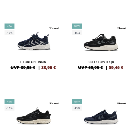
NEW
NEW
-15%
-15%
EFFORT ONE INFANT
CREEK LOW TEX JR
UVP 39,95 €
|
33,96
€
UVP 69,95 €
|
59,46
€
NEW
NEW
-15%
-15%