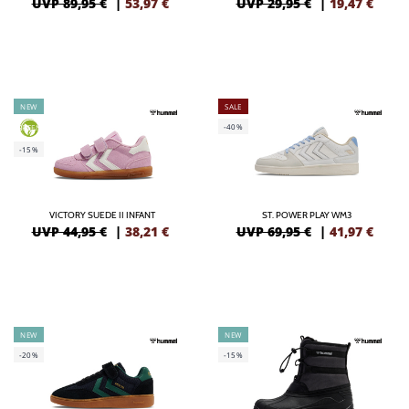
UVP 89,95 €
|
53,97
€
UVP 29,95 €
|
19,47
€
NEW
SALE
-40%
GREEN
-15%
VICTORY SUEDE II INFANT
ST. POWER PLAY WM3
UVP 44,95 €
|
38,21
€
UVP 69,95 €
|
41,97
€
NEW
NEW
-20%
-15%