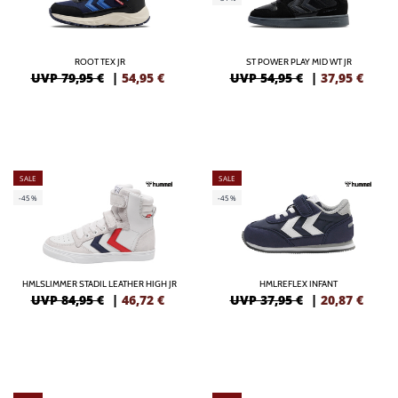
ROOT TEX JR
ST POWER PLAY MID WT JR
UVP 79,95 €
|
54,95
€
UVP 54,95 €
|
37,95
€
SALE
SALE
-45%
-45%
HMLSLIMMER STADIL LEATHER HIGH JR
HMLREFLEX INFANT
UVP 84,95 €
|
46,72
€
UVP 37,95 €
|
20,87
€