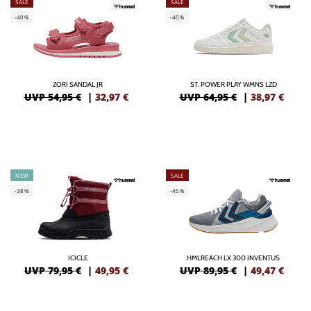
SALE
SALE
-40%
-40%
ZORI SANDAL JR
ST. POWER PLAY WMNS LZD
UVP 54,95 €
|
32,97
€
UVP 64,95 €
|
38,97
€
NEW
SALE
-38%
-45%
ICICLE
HMLREACH LX 300 INVENTUS
UVP 79,95 €
|
49,95
€
UVP 89,95 €
|
49,47
€