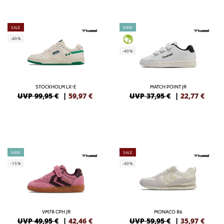
SALE
NEW
-40%
GREEN
-40%
STOCKHOLM LX-E
MATCH POINT JR
UVP 99,95 €
|
59,97
€
UVP 37,95 €
|
22,77
€
NEW
SALE
-15%
-40%
VM78 CPH JR
MONACO 86
UVP 49,95 €
|
42,46
€
UVP 59,95 €
|
35,97
€