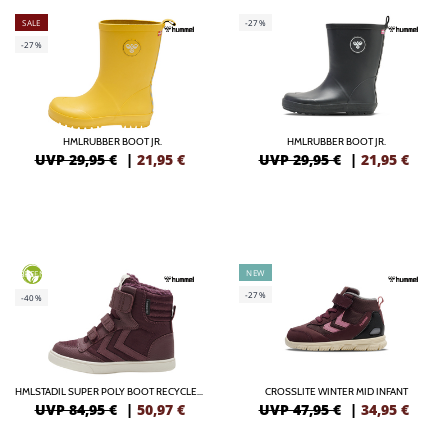
SALE
-27%
-27%
HMLRUBBER BOOT JR.
HMLRUBBER BOOT JR.
UVP 29,95 €
|
21,95
€
UVP 29,95 €
|
21,95
€
NEW
GREEN
-27%
-40%
HMLSTADIL SUPER POLY BOOT RECYCLED TEX JR
CROSSLITE WINTER MID INFANT
UVP 84,95 €
|
50,97
€
UVP 47,95 €
|
34,95
€