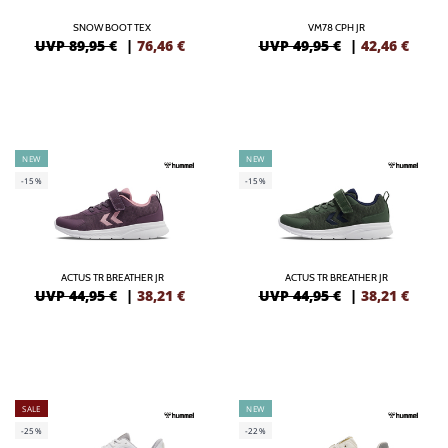
SNOW BOOT TEX
VM78 CPH JR
UVP 89,95 €
|
76,46
€
UVP 49,95 €
|
42,46
€
NEW
NEW
-15%
-15%
ACTUS TR BREATHER JR
ACTUS TR BREATHER JR
UVP 44,95 €
|
38,21
€
UVP 44,95 €
|
38,21
€
SALE
NEW
-25%
-22%