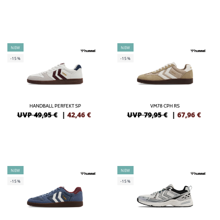
NEW
NEW
-15%
-15%
HANDBALL PERFEKT SP
VM78 CPH RS
UVP 49,95 €
|
42,46
€
UVP 79,95 €
|
67,96
€
NEW
NEW
-15%
-15%