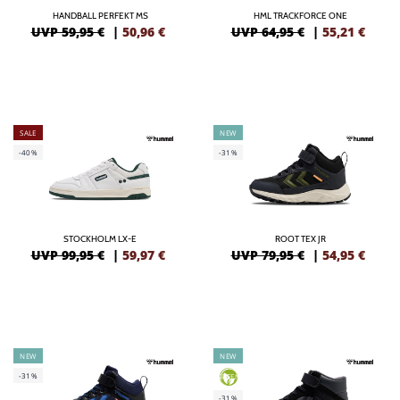
HANDBALL PERFEKT MS
HML TRACKFORCE ONE
UVP 59,95 €
|
50,96
€
UVP 64,95 €
|
55,21
€
SALE
NEW
-40%
-31%
STOCKHOLM LX-E
ROOT TEX JR
UVP 99,95 €
|
59,97
€
UVP 79,95 €
|
54,95
€
NEW
NEW
-31%
GREEN
-31%