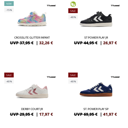
NEW
GREEN
-15%
SALE
-40%
CROSSLITE GLITTER INFANT
ST POWER PLAY JR
UVP 37,95 €
|
32,26
€
UVP 44,95 €
|
26,97
€
SALE
SALE
-40%
-40%
DERBY COURT JR
ST. POWER PLAY SP
UVP 29,95 €
|
17,97
€
UVP 69,95 €
|
41,97
€