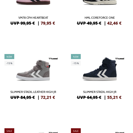
VM78 CPH HEARTBEAT
HML COREFORCE ONE
UVP 99,95 €
|
79,95
€
UVP 49,95 €
|
42,46
€
NEW
NEW
-15%
-15%
SLIMMER STADIL LEATHER HIGH JR
SLIMMER STADIL HIGH JR
UVP 84,95 €
|
72,21
€
UVP 64,95 €
|
55,21
€
SALE
SALE