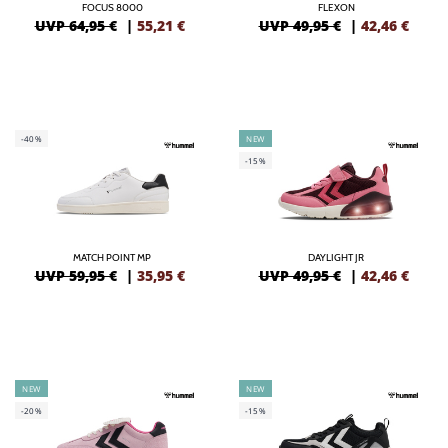
FOCUS 8000
FLEXON
UVP 64,95 €
|
55,21
€
UVP 49,95 €
|
42,46
€
-40%
NEW
-15%
MATCH POINT MP
DAYLIGHT JR
UVP 59,95 €
|
35,95
€
UVP 49,95 €
|
42,46
€
NEW
NEW
-20%
-15%