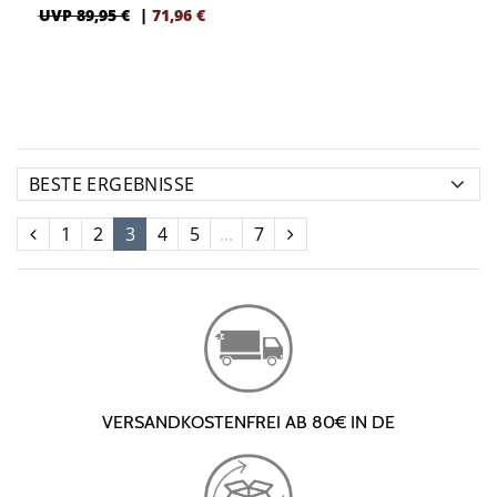
UVP 89,95 €
|
71,96
€
1
2
3
4
5
...
7
VERSANDKOSTENFREI AB 80€ IN DE