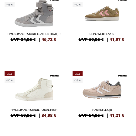
-45%
-40%
HMLSLIMMER STADIL LEATHER HIGH JR
ST. POWER PLAY SP
UVP 84,95 €
|
46,72
€
UVP 69,95 €
|
41,97
€
SALE
SALE
-50%
-25%
HMLSLIMMER STADIL TONAL HIGH
HMLREFLEX JR
UVP 69,95 €
|
34,98
€
UVP 54,95 €
|
41,21
€