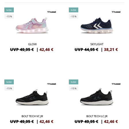
NEW
NEW
-15%
-15%
GLOW
SKYLIGHT
UVP 49,95 €
|
42,46
€
UVP 44,95 €
|
38,21
€
NEW
NEW
-15%
-15%
BOLT TECH VC JR
BOLT TECH LC JR
UVP 49,95 €
|
42,46
€
UVP 49,95 €
|
42,46
€