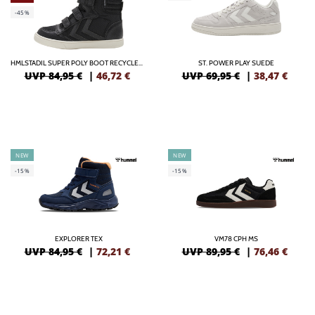
-45%
HMLSTADIL SUPER POLY BOOT RECYCLED TEX JR
ST. POWER PLAY SUEDE
UVP 84,95 €
|
46,72
€
UVP 69,95 €
|
38,47
€
NEW
NEW
-15%
-15%
EXPLORER TEX
VM78 CPH MS
UVP 84,95 €
|
72,21
€
UVP 89,95 €
|
76,46
€