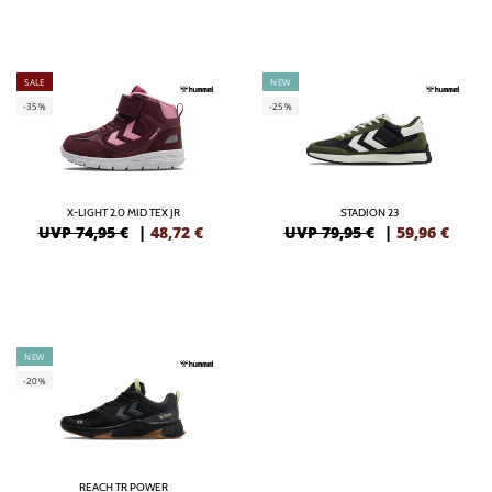
SALE
NEW
-35%
-25%
X-LIGHT 2.0 MID TEX JR
STADION 23
UVP 74,95 €
|
48,72
€
UVP 79,95 €
|
59,96
€
NEW
-20%
REACH TR POWER