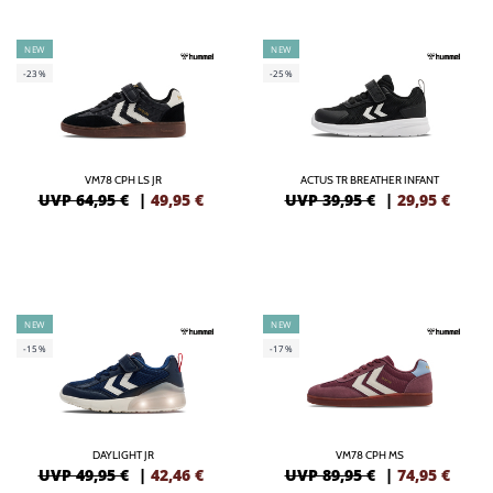
NEW
NEW
-23%
-25%
VM78 CPH LS JR
ACTUS TR BREATHER INFANT
UVP 64,95 €
|
49,95
€
UVP 39,95 €
|
29,95
€
NEW
NEW
-15%
-17%
DAYLIGHT JR
VM78 CPH MS
UVP 49,95 €
|
42,46
€
UVP 89,95 €
|
74,95
€