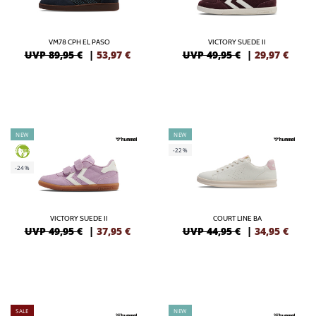
VM78 CPH EL PASO
VICTORY SUEDE II
UVP 89,95 €
|
53,97
€
UVP 49,95 €
|
29,97
€
NEW
NEW
-22%
GREEN
-24%
VICTORY SUEDE II
COURT LINE BA
UVP 49,95 €
|
37,95
€
UVP 44,95 €
|
34,95
€
SALE
NEW