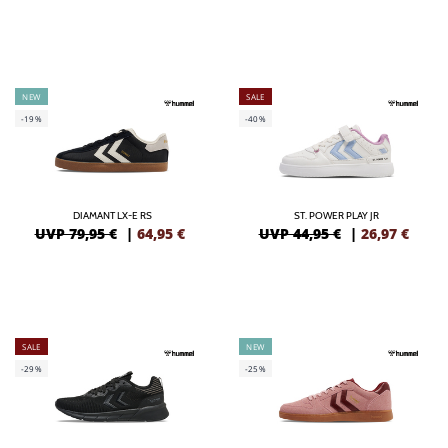
NEW
SALE
-19%
-40%
DIAMANT LX-E RS
ST. POWER PLAY JR
UVP 79,95 €
|
64,95
€
UVP 44,95 €
|
26,97
€
SALE
NEW
-29%
-25%