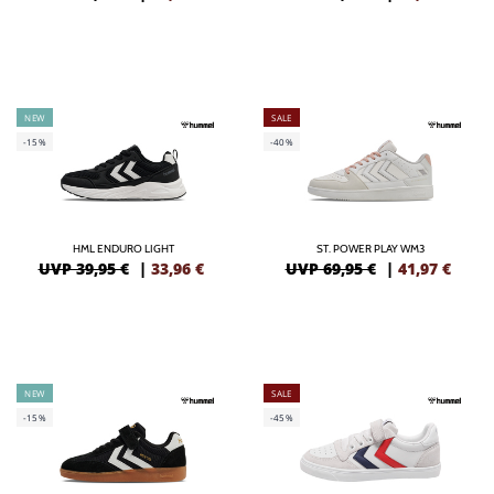
NEW
SALE
-15%
-40%
HML ENDURO LIGHT
ST. POWER PLAY WM3
UVP 39,95 €
|
33,96
€
UVP 69,95 €
|
41,97
€
NEW
SALE
-15%
-45%