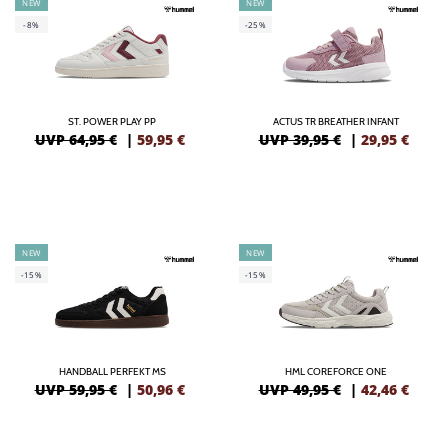
NEW
NEW
-8%
-25%
ST. POWER PLAY PP
ACTUS TR BREATHER INFANT
UVP 64,95 €
|
59,95
€
UVP 39,95 €
|
29,95
€
NEW
NEW
-15%
-15%
HANDBALL PERFEKT MS
HML COREFORCE ONE
UVP 59,95 €
|
50,96
€
UVP 49,95 €
|
42,46
€