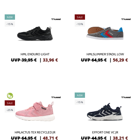
NEW
SALE
-15%
-13%
HML ENDURO LIGHT
HMLSLIMMER STADIL LOW
UVP 39,95 €
|
33,96
€
UVP 64,95 €
|
56,29
€
NEW
GREEN
-15%
SALE
-25%
HMLACTUS TEX RECYCLED JR
EFFORT ONE VC JR
UVP 64,95 €
|
48,71
€
UVP 44,95 €
|
38,21
€