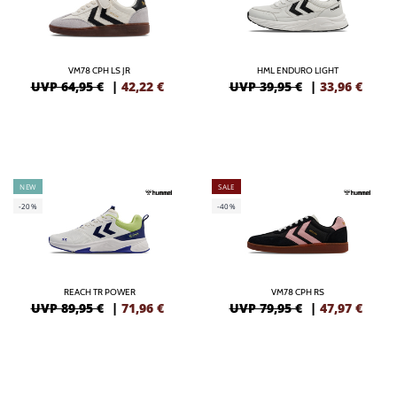
VM78 CPH LS JR
HML ENDURO LIGHT
UVP 64,95 €
|
42,22
€
UVP 39,95 €
|
33,96
€
NEW
SALE
-20%
-40%
REACH TR POWER
VM78 CPH RS
UVP 89,95 €
|
71,96
€
UVP 79,95 €
|
47,97
€