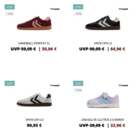
NEW
NEW
-15%
-15%
HANDBALL PERFEKT CL
VM78 CPH LS
UVP 59,95 €
|
50,96
€
UVP 99,95 €
|
84,96
€
NEW
NEW
-15%
VM78 CPH LS
CROSSLITE GLITTER 2.0 INFANT
99,95
€
UVP 39,95 €
|
33,96
€