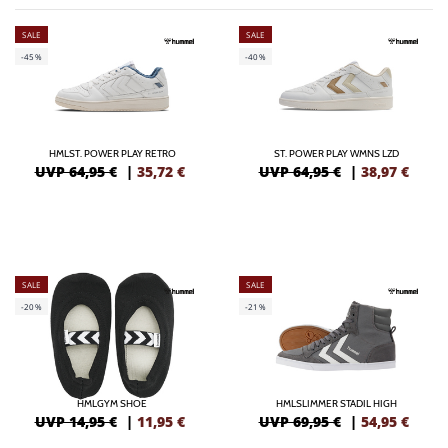
SALE
SALE
-45%
-40%
HMLST. POWER PLAY RETRO
ST. POWER PLAY WMNS LZD
UVP 64,95 €
|
35,72
€
UVP 64,95 €
|
38,97
€
SALE
SALE
-20%
-21%
HMLGYM SHOE
HMLSLIMMER STADIL HIGH
UVP 14,95 €
|
11,95
€
UVP 69,95 €
|
54,95
€