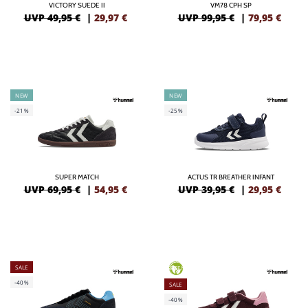
VICTORY SUEDE II
VM78 CPH SP
UVP 49,95 €
|
29,97
€
UVP 99,95 €
|
79,95
€
NEW
NEW
-21%
-25%
SUPER MATCH
ACTUS TR BREATHER INFANT
UVP 69,95 €
|
54,95
€
UVP 39,95 €
|
29,95
€
SALE
GREEN
-40%
SALE
-40%