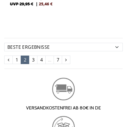
UVP 29,95 €
|
25,46
€
1
2
3
4
...
7
VERSANDKOSTENFREI AB 80€ IN DE