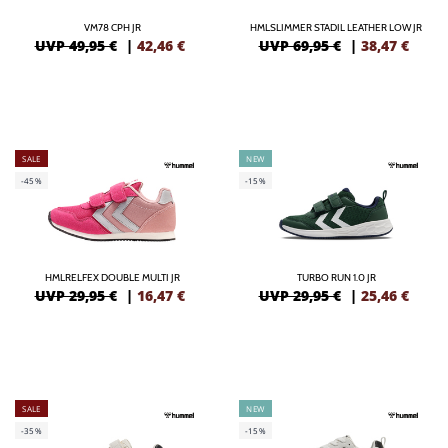
VM78 CPH JR
HMLSLIMMER STADIL LEATHER LOW JR
UVP 49,95 €
|
42,46
€
UVP 69,95 €
|
38,47
€
SALE
NEW
-45%
-15%
HMLRELFEX DOUBLE MULTI JR
TURBO RUN 1.0 JR
UVP 29,95 €
|
16,47
€
UVP 29,95 €
|
25,46
€
SALE
NEW
-35%
-15%