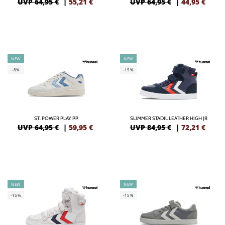
UVP 64,95 €
|
55,21
€
UVP 64,95 €
|
44,95
€
NEW
NEW
-8%
-15%
ST. POWER PLAY PP
SLIMMER STADIL LEATHER HIGH JR
UVP 64,95 €
|
59,95
€
UVP 84,95 €
|
72,21
€
NEW
NEW
-15%
-15%