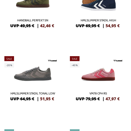
HANDBALL PERFEKT SN
HMLSLIMMER STADIL HIGH
UVP 49,95 €
|
42,46
€
UVP 69,95 €
|
54,95
€
SALE
SALE
-20%
-40%
HMLSLIMMER STADIL TONAL LOW
VM78 CPH RS
UVP 64,95 €
|
51,95
€
UVP 79,95 €
|
47,97
€