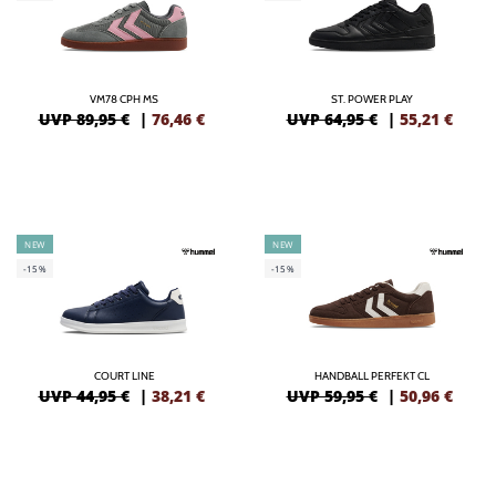
VM78 CPH MS
ST. POWER PLAY
UVP 89,95 €
|
76,46
€
UVP 64,95 €
|
55,21
€
NEW
NEW
-15%
-15%
COURT LINE
HANDBALL PERFEKT CL
UVP 44,95 €
|
38,21
€
UVP 59,95 €
|
50,96
€