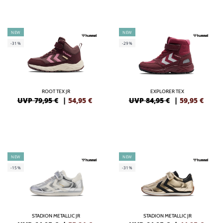
NEW
NEW
-31%
-29%
ROOT TEX JR
EXPLORER TEX
UVP 79,95 €
|
54,95
€
UVP 84,95 €
|
59,95
€
NEW
NEW
-15%
-31%
STADION METALLIC JR
STADION METALLIC JR