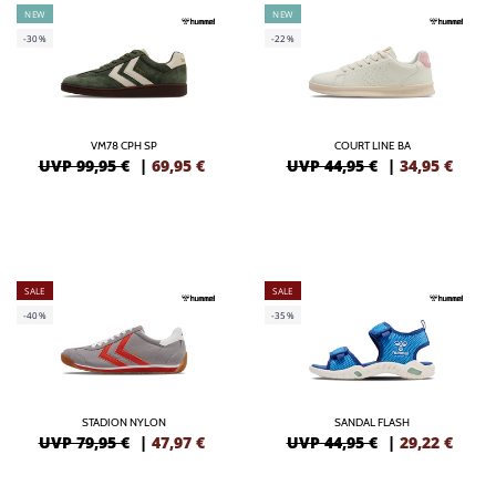
NEW
NEW
-30%
-22%
VM78 CPH SP
COURT LINE BA
UVP 99,95 €
|
69,95
€
UVP 44,95 €
|
34,95
€
SALE
SALE
-40%
-35%
STADION NYLON
SANDAL FLASH
UVP 79,95 €
|
47,97
€
UVP 44,95 €
|
29,22
€