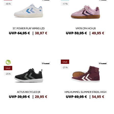
-40%
-17%
ST. POWER PLAY WMNS LZD
VM78 CPH HCH JR
UVP 64,95 €
|
38,97
€
UVP 59,95 €
|
49,95
€
SALE
GREEN
-21%
SALE
-25%
ACTUS RECYCLED JR
HMLHUMMEL SLIMMER STADIL HIGH
UVP 39,95 €
|
29,95
€
UVP 69,95 €
|
54,95
€