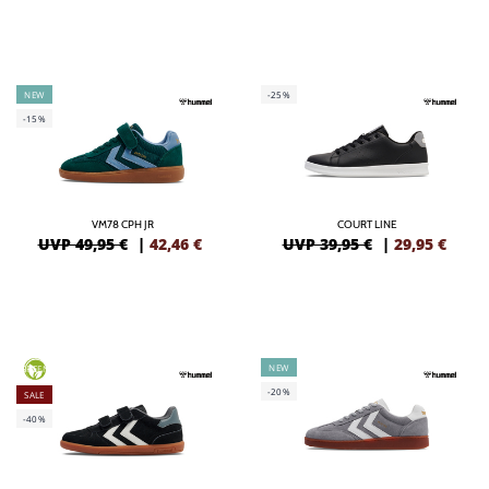
NEW
-25%
-15%
VM78 CPH JR
COURT LINE
UVP 49,95 €
|
42,46
€
UVP 39,95 €
|
29,95
€
NEW
GREEN
-20%
SALE
-40%