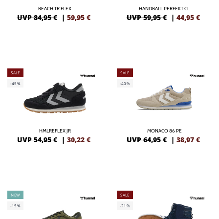
REACH TR FLEX
HANDBALL PERFEKT CL
UVP 84,95 €
|
59,95
€
UVP 59,95 €
|
44,95
€
SALE
SALE
-45%
-40%
HMLREFLEX JR
MONACO 86 PE
UVP 54,95 €
|
30,22
€
UVP 64,95 €
|
38,97
€
NEW
SALE
-15%
-21%