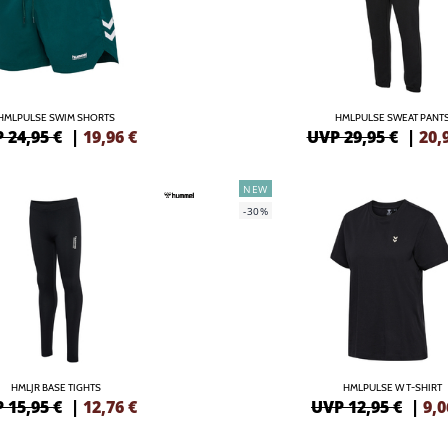
HMLPULSE SWIM SHORTS
HMLPULSE SWEAT PANT
 24,95 €
|
19,96
€
UVP 29,95 €
|
20,
NEW
-30%
HMLJR BASE TIGHTS
HMLPULSE W T-SHIRT
 15,95 €
|
12,76
€
UVP 12,95 €
|
9,0