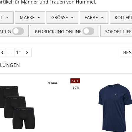
artikel für Männer und Frauen von Hummel.
HT
MARKE
GRÖSSE
FARBE
KOLLEK
LTIG
BEDRUCKUNG ONLINE
SOFORT LIE
3
...
11
HLUNGEN
SALE
-30%