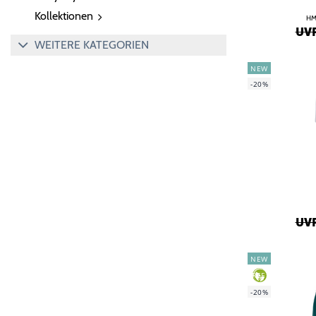
Kollektionen
HM
UVP
WEITERE KATEGORIEN
NEW
-20%
UVP
NEW
GREEN
-20%