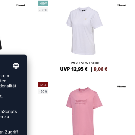
NEW
-30%
S
HMLPULSE W T-SHIRT
47
€
UVP 12,95 €
|
9,06
€
SALE
-20%