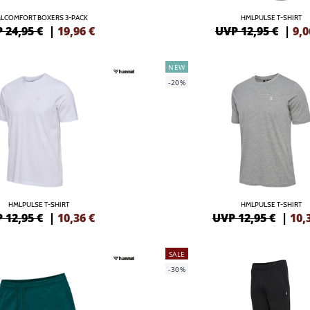
LCOMFORT BOXERS 3-PACK
HMLPULSE T-SHIRT
 24,95 €
|
19,96
€
UVP 12,95 €
|
9,0
NEW
-20%
HMLPULSE T-SHIRT
HMLPULSE T-SHIRT
 12,95 €
|
10,36
€
UVP 12,95 €
|
10,
SALE
-30%