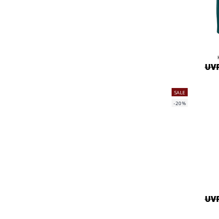
UVP
SALE
-20%
UVP