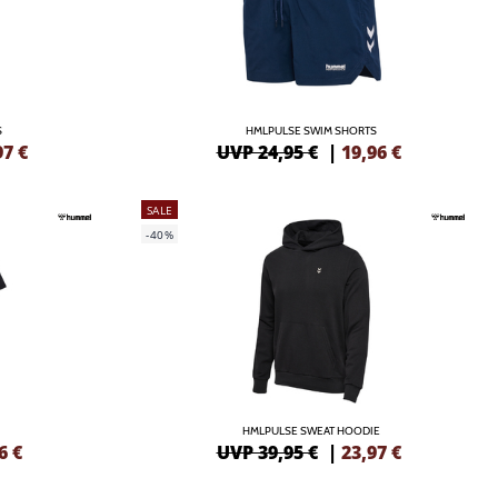
S
HMLPULSE SWIM SHORTS
97
€
UVP 24,95 €
|
19,96
€
SALE
-40%
HMLPULSE SWEAT HOODIE
6
€
UVP 39,95 €
|
23,97
€