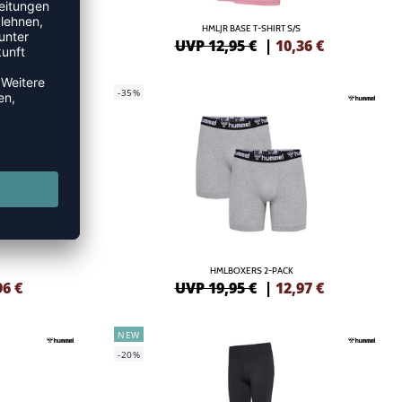
RTS
HMLJR BASE T-SHIRT S/S
15
€
UVP 12,95 €
|
10,36
€
-35%
HMLBOXERS 2-PACK
96
€
UVP 19,95 €
|
12,97
€
NEW
-20%