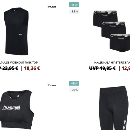
NEW
-35%
LPULSE WORKOUT TANK TOP
HMLJR NALA HIPSTERS 3 P
 22,95 €
|
18,36
€
UVP 19,95 €
|
12,
NEW
-20%