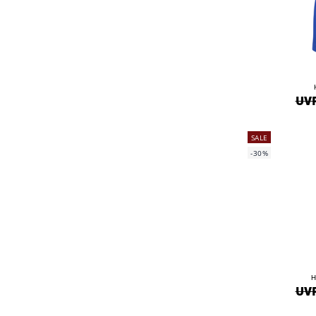
UVP
SALE
-30%
H
UVP