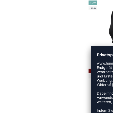
NEW
-20%
HM
UVP
SALE
-40%