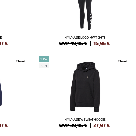
IE
HMLPULSE LOGO MW TIGHTS
97
€
UVP 19,95 €
|
15,96
€
NEW
-30%
HMLPULSE W SWEAT HOODIE
97
€
UVP 39,95 €
|
27,97
€