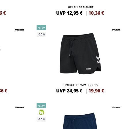
HMLPULSE T-SHIRT
6
€
UVP 12,95 €
|
10,36
€
NEW
-20%
HMLPULSE SWIM SHORTS
36
€
UVP 24,95 €
|
19,96
€
NEW
GREEN
-20%