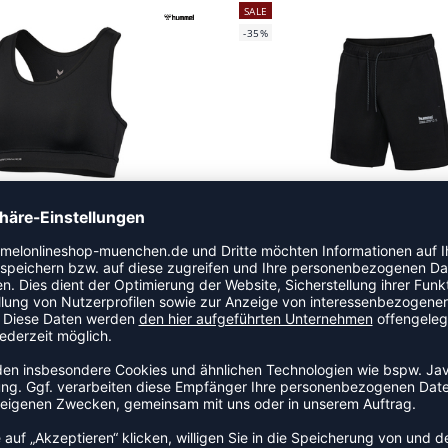
SALE
-35%
LPULSE LIGHT SUPPORT BRA
HMLTECH FLEECE SHORT
 22,95 €
|
18,36
€
UVP 49,95 €
|
32,
NEW
-10%