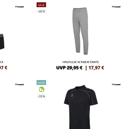
SALE
-40%
ACK
HMLPULSE W SWEAT PANTS
97
€
UVP 29,95 €
|
17,97
€
NEW
GREEN
-35%