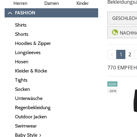
Bekleidungs
Herren
Damen
Kinder
FASHION
GESCHLEC
Shirts
NACHHA
Shorts
Hoodies & Zipper
Longsleeves
1
2
Hosen
770 EMPFE
Kleider & Röcke
Tights
NEW
Socken
-20%
Unterwäsche
Regenbekleidung
Outdoor Jacken
Swimwear
Baby Style