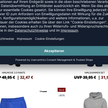
MLPULSE SWEAT HOODIE
HMLPULSE WORKOUT SHO
 39,95 €
|
23,97
€
UVP 27,95 €
|
25,
NEW
-20%
HMLMOVE 2.0 PANTS
HMLSHIMMER SET
 49,95 €
|
32,47
€
UVP 39,95 €
|
31,
SALE
-40%