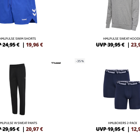
HMLPULSE SWIM SHORTS
HMLPULSE SWEAT HOOD
 24,95 €
|
19,96
€
UVP 39,95 €
|
23,
-35%
MLPULSE W SWEAT PANTS
HMLBOXERS 2-PACK
 29,95 €
|
20,97
€
UVP 19,95 €
|
12,