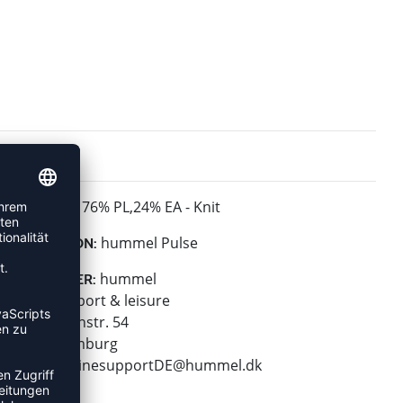
76% PL,24% EA - Knit
MATERIAL:
hummel Pulse
KOLLEKTION:
hummel
HERSTELLER:
hummel sport & leisure
Leverkusenstr. 54
22761 Hamburg
E-Mail:
onlinesupportDE@hummel.dk