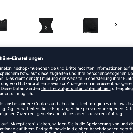
t und Unterstützung mit Interlock-Material, das eine
sserbasierte Drucktechnologie sorgt für einen modernen
.