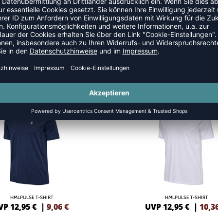
NEW
-20%
HMLPULSE T-SHIRT
HMLPULSE T-SHIRT
VP 12,95 €
|
9,06
€
UVP 12,95 €
|
10,3