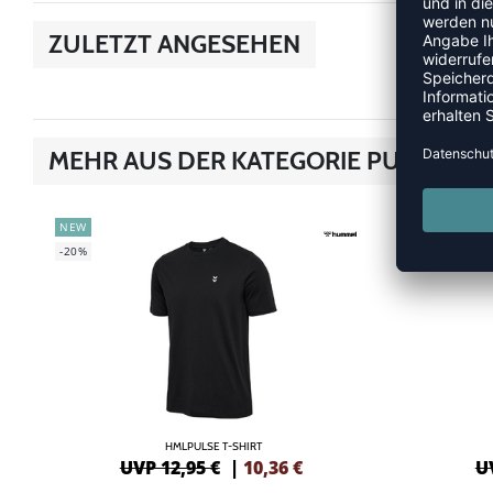
ZULETZT ANGESEHEN
MEHR AUS DER KATEGORIE PULSE
NEW
SALE
-20%
-30%
HMLPULSE T-SHIRT
UVP 12,95 €
|
10,36
€
U