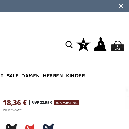
RT
SALE
DAMEN
HERREN
KINDER
18,36
€
|
UVP 22,95 €
DU SPARST 20%
inkl. 19 % MwSt.