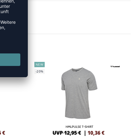
NEW
-20%
HMLPULSE T-SHIRT
6
€
UVP 12,95 €
|
10,36
€