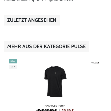
ZULETZT ANGESEHEN
MEHR AUS DER KATEGORIE PULSE
NEW
-20%
HMLPULSE T-SHIRT
UVP 12,95 €
|
10,36
€