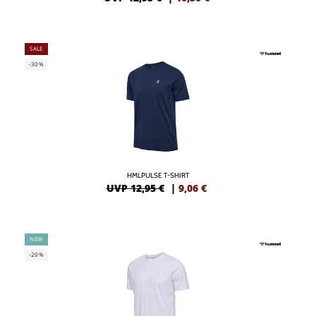
SALE
-30%
HMLPULSE T-SHIRT
UVP 12,95 €
|
9,06
€
NEW
-20%