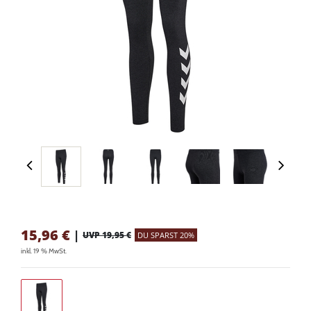
15,96
€
|
UVP 19,95 €
DU SPARST 20%
inkl. 19 % MwSt.