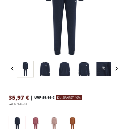
35,97
€
|
UVP 59,95 €
DU SPARST 40%
inkl. 19 % MwSt.