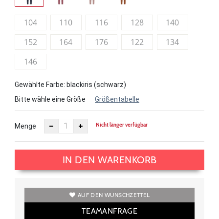
104
110
116
128
140
152
164
176
122
134
146
Gewählte Farbe: blackiris (schwarz)
Bitte wähle eine Größe
Größentabelle
Nicht länger verfügbar
Menge
IN DEN WARENKORB
AUF DEN WUNSCHZETTEL
TEAMANFRAGE