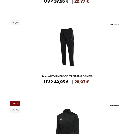
UVP 37,95 €
|
22,77
€
-40%
HMLAUTHENTIC CO TRAINING PANTS
UVP 49,95 €
|
29,97
€
SALE
-50%