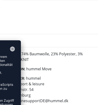
74% Baumwolle, 23% Polyester, 3%
MATERIAL:
Elasthan - KNIT
hummel Move
KOLLEKTION:
hummel
HERSTELLER:
hummel sport & leisure
Leverkusenstr. 54
22761 Hamburg
E-Mail:
onlinesupportDE@hummel.dk