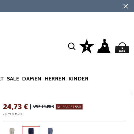
RT
SALE
DAMEN
HERREN
KINDER
24,73
€
|
UVP 54,95 €
DU SPARST 55%
inkl. 19 % MwSt.