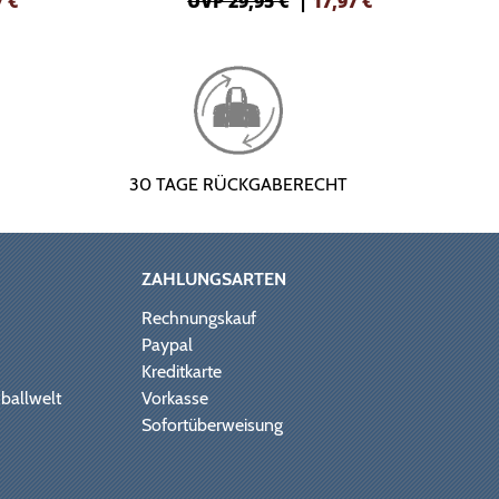
7
€
UVP 29,95 €
|
17,97
€
30 TAGE RÜCKGABERECHT
ZAHLUNGSARTEN
Rechnungskauf
Paypal
Kreditkarte
ballwelt
Vorkasse
Sofortüberweisung