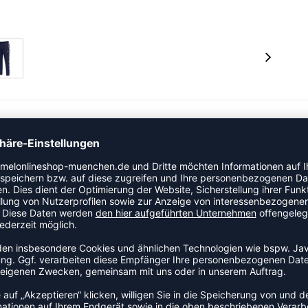
ystrick gefertigt. Sie hat einen gerippten Bund und
und ein optimales Tragegefühl entstehen. Diese
unser charakteristisches Winkelband. An den Seiten
 Schlüssel und andere Kleinigkeiten sicher verstauen