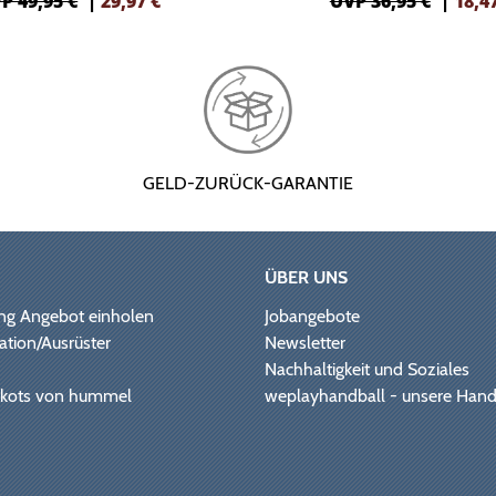
P 49,95 €
|
29,97
€
UVP 36,95 €
|
18,4
GELD-ZURÜCK-GARANTIE
ÜBER UNS
ng Angebot einholen
Jobangebote
ation/Ausrüster
Newsletter
Nachhaltigkeit und Soziales
Trikots von hummel
weplayhandball - unsere Hand