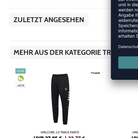
ZULETZT ANGESEHEN
MEHR AUS DER KATEGORIE TRAINING
NEW
-40%
GREEN
-40%
HMLCORE 2.0 TRACK PANTS
HML