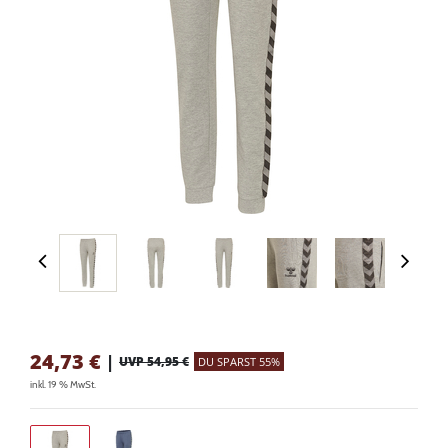
24,73
€
|
UVP 54,95 €
DU SPARST 55%
inkl. 19 % MwSt.