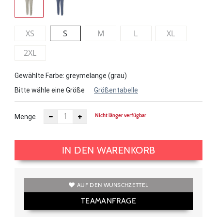
XS
S
M
L
XL
2XL
Gewählte Farbe: greymelange (grau)
Bitte wähle eine Größe
Größentabelle
Nicht länger verfügbar
Menge
IN DEN WARENKORB
AUF DEN WUNSCHZETTEL
TEAMANFRAGE