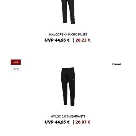
HMLCORE XK MICRO PANTS
UVP 44,95 €
|
20,23
€
SALE
-40%
HMLGO 2.0 SWEATPANTS
UVP 44,95 €
|
26,97
€