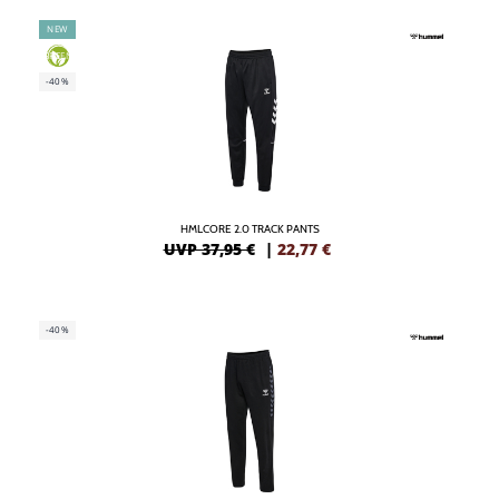
NEW
GREEN
-40%
HMLCORE 2.0 TRACK PANTS
UVP 37,95 €
|
22,77
€
-40%