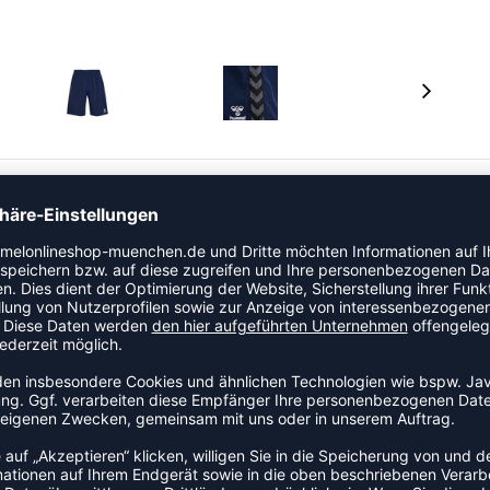
 und schnelle Trocknung sind die hmlAUTHENTIC WOVEN
 verfügen über eine verstellbare Zugschnur im Bund,
em Webstoff gefertigt. Die legendären hummel Winkel
ergänzt.