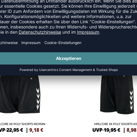
SALE
-55%
CORE XK POLY SHORTS WOMAN
HMLCORE XK POLY SHORTS KI
VP 22,95 €
|
9,18
€
UVP 19,95 €
|
8,98