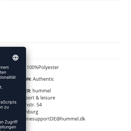
100%Polyester
MATERIAL:
Authentic
KOLLEKTION:
hummel
HERSTELLER:
hummel sport & leisure
Leverkusenstr. 54
22761 Hamburg
E-Mail:
onlinesupportDE@hummel.dk