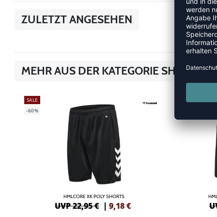
ZULETZT ANGESEHEN
MEHR AUS DER KATEGORIE SHORTS
SALE
SALE
-60%
-60%
HMLCORE XK POLY SHORTS
HML
UVP 22,95 €
|
9,18
€
U