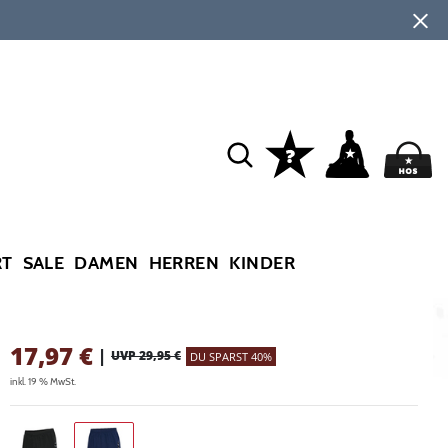
RT
SALE
DAMEN
HERREN
KINDER
17,97
€
|
UVP 29,95 €
DU SPARST 40%
inkl. 19 % MwSt.