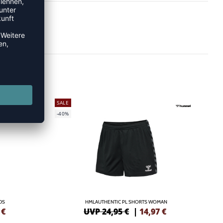
SALE
-40%
DS
HMLAUTHENTIC PL SHORTS WOMAN
€
UVP 24,95 €
|
14,97
€