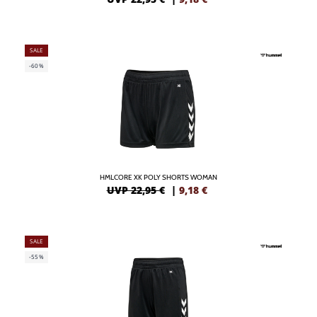
SALE
-60%
HMLCORE XK POLY SHORTS WOMAN
UVP 22,95 €
|
9,18
€
SALE
-55%