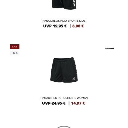
HMLCORE XK POLY SHORTS KIDS
UVP 19,95 €
|
8,98
€
SALE
-40%
HMLAUTHENTIC PL SHORTS WOMAN
UVP 24,95 €
|
14,97
€