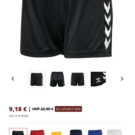
9,18
€
|
UVP 22,95 €
DU SPARST 60%
inkl. 19 % MwSt.