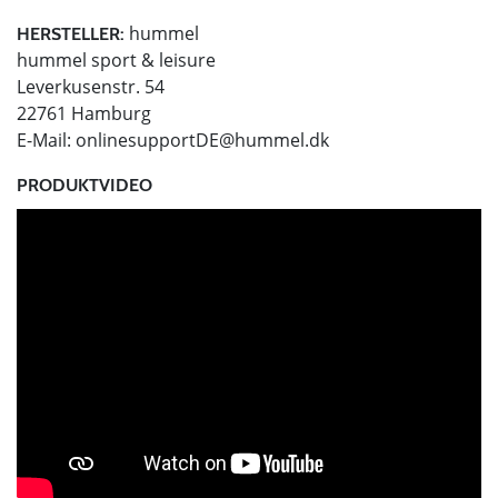
hummel
HERSTELLER:
hummel sport & leisure
Leverkusenstr. 54
22761 Hamburg
E-Mail:
onlinesupportDE@hummel.dk
PRODUKTVIDEO