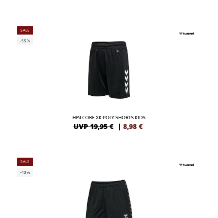
SALE
-55%
HMLCORE XK POLY SHORTS KIDS
UVP 19,95 €
|
8,98
€
SALE
-40%