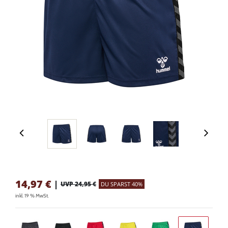
14,97
€
|
UVP 24,95 €
DU SPARST 40%
inkl. 19 % MwSt.