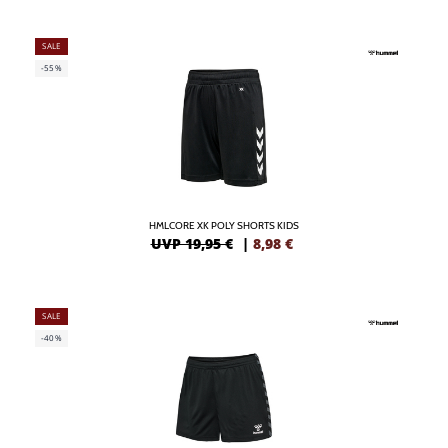
SALE
-55%
HMLCORE XK POLY SHORTS KIDS
UVP 19,95 €
|
8,98
€
SALE
-40%