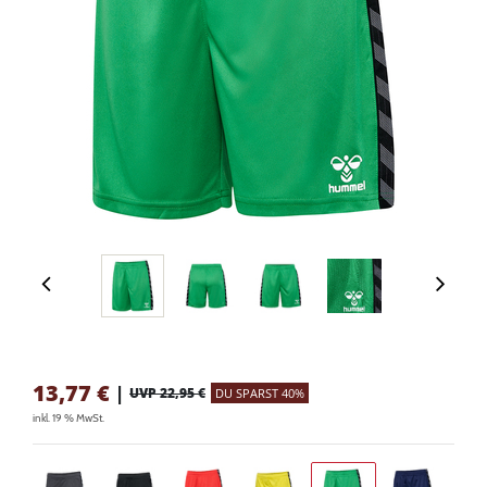
13,77
€
|
UVP 22,95 €
DU SPARST 40%
inkl. 19 % MwSt.