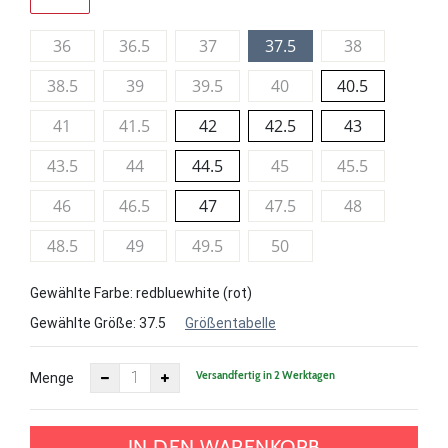
36
36.5
37
37.5
38
38.5
39
39.5
40
40.5
41
41.5
42
42.5
43
43.5
44
44.5
45
45.5
46
46.5
47
47.5
48
48.5
49
49.5
50
Gewählte Farbe: redbluewhite (rot)
Gewählte Größe:
37.5
Größentabelle
Versandfertig in 2 Werktagen
Menge
IN DEN WARENKORB