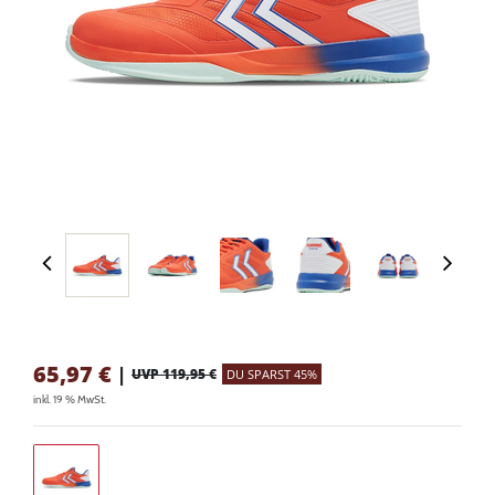
65,97
€
|
UVP 119,95 €
DU SPARST 45%
inkl. 19 % MwSt.