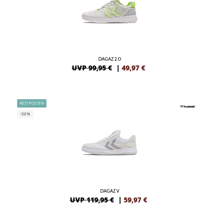
DAGAZ 2.0
UVP 99,95 €
|
49,97
€
RESTPOSTEN
-50%
DAGAZ V
UVP 119,95 €
|
59,97
€