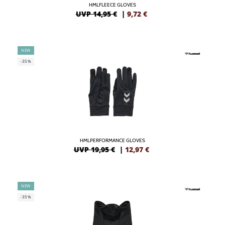
HMLFLEECE GLOVES
UVP 14,95 €
|
9,72
€
NEW
-35%
HMLPERFORMANCE GLOVES
UVP 19,95 €
|
12,97
€
NEW
-35%