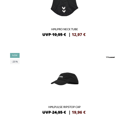
HMLPRO NECK TUBE
UVP 19,95 €
|
12,97
€
NEW
-20%
HMLPULSE RIPSTOP CAP
UVP 24,95 €
|
19,96
€