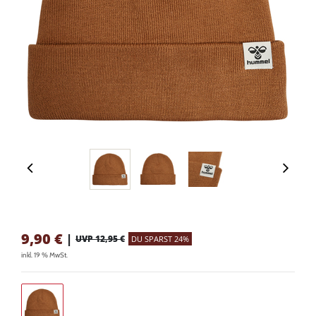
9,90
€
|
UVP 12,95 €
DU SPARST 24%
inkl. 19 % MwSt.