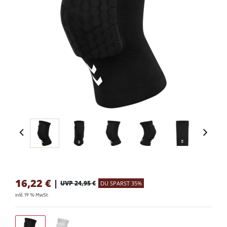
16,22
€
|
UVP 24,95 €
DU SPARST 35%
inkl. 19 % MwSt.