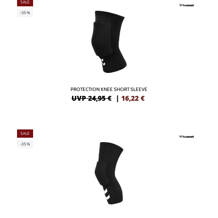
SALE
-35%
PROTECTION KNEE SHORT SLEEVE
UVP 24,95 €
|
16,22
€
SALE
-35%