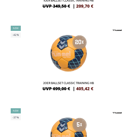
10ER BALLSET CLASSIC TRAINING HB
UVP 349,50 €
|
209,70
€
NEW
-42%
20ER BALLSET CLASSIC TRAINING HB
UVP 699,00 €
|
405,42
€
NEW
-37%