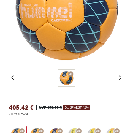
405,42
€
|
UVP 699,00 €
DU SPARST 42%
inkl. 19 % MwSt.