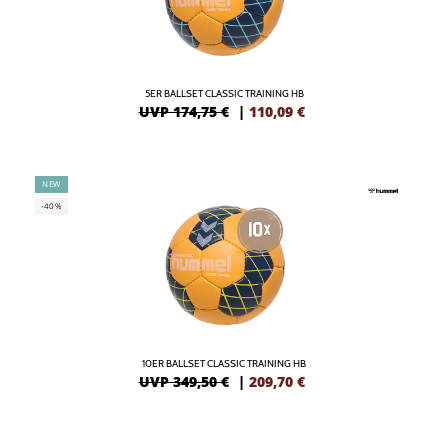
5ER BALLSET CLASSIC TRAINING HB
UVP 174,75 €
|
110,09
€
NEW
-40%
10ER BALLSET CLASSIC TRAINING HB
UVP 349,50 €
|
209,70
€