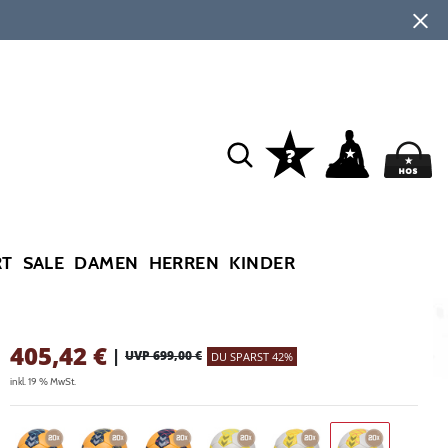
RT
SALE
DAMEN
HERREN
KINDER
405,42
€
|
UVP 699,00 €
DU SPARST 42%
inkl. 19 % MwSt.