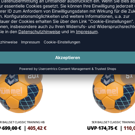
NEW
-37%
R BALLSET CLASSIC TRAINING HB
5ER BALLSET CLASSIC TRAINING
 699,00 €
|
405,42
€
UVP 174,75 €
|
110,