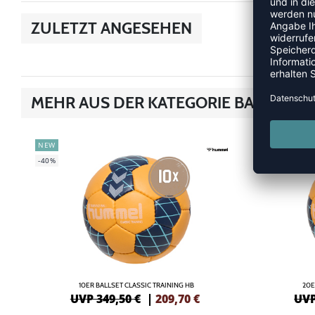
ZULETZT ANGESEHEN
MEHR AUS DER KATEGORIE BALLSETS
NEW
NEW
-40%
-42%
10ER BALLSET CLASSIC TRAINING HB
20E
UVP 349,50 €
|
209,70
€
UVP