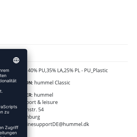
40% PU,35% LA,25% PL - PU_Plastic
MATERIAL:
hummel Classic
KOLLEKTION:
hummel
HERSTELLER:
hummel sport & leisure
Leverkusenstr. 54
22761 Hamburg
E-Mail:
onlinesupportDE@hummel.dk