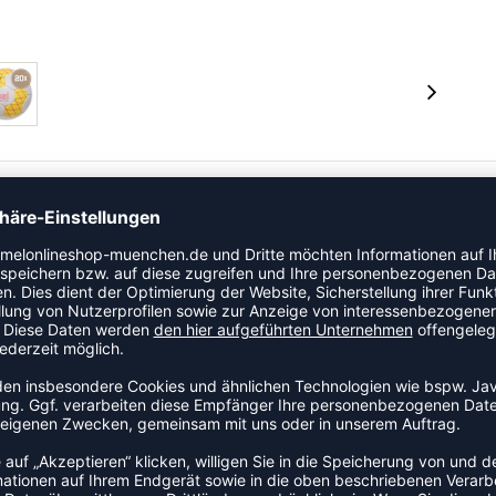
ierte Oberfläche für maximale Kontrolle und Flug.
e gewickelte Blase ein Überpumpen verhindert und
le ist für den Einsatz mit Harz geeignet.