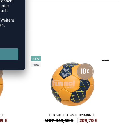
NEW
-40%
 HB
10ER BALLSET CLASSIC TRAINING HB
09
€
UVP 349,50 €
|
209,70
€