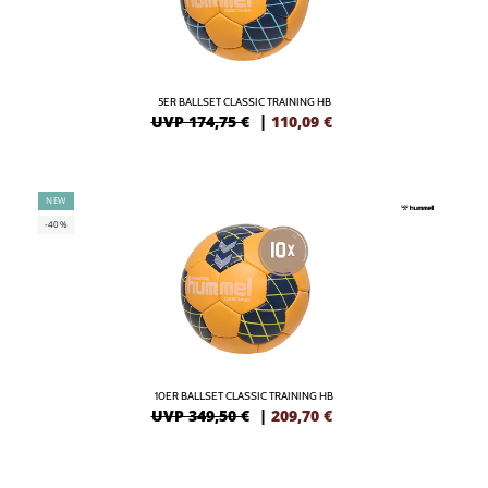
5ER BALLSET CLASSIC TRAINING HB
UVP 174,75 €
|
110,09
€
NEW
-40%
10ER BALLSET CLASSIC TRAINING HB
UVP 349,50 €
|
209,70
€