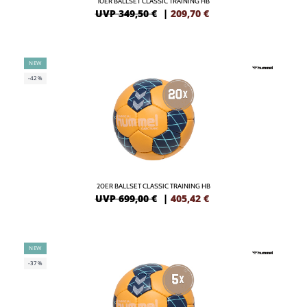
10ER BALLSET CLASSIC TRAINING HB
UVP 349,50 €
|
209,70
€
NEW
-42%
20ER BALLSET CLASSIC TRAINING HB
UVP 699,00 €
|
405,42
€
NEW
-37%