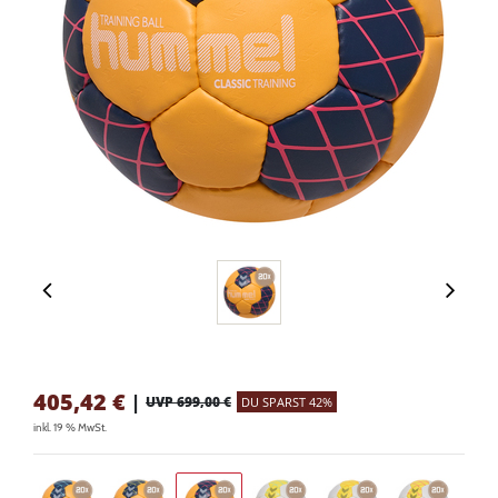
405,42
€
|
UVP 699,00 €
DU SPARST 42%
inkl. 19 % MwSt.