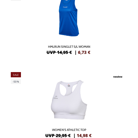
HMLRUN SINGLET S/L WOMAN
UVP 14,95 €
|
6,73
€
SALE
-50%
WOMEN'S ATHLETIC TOP
UVP 29,95 €
|
14,98
€