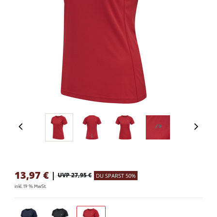
13,97
€
|
UVP 27,95 €
DU SPARST 50%
inkl. 19 % MwSt.