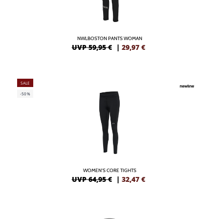
NWLBOSTON PANTS WOMAN
UVP 59,95 €
|
29,97
€
SALE
-50%
WOMEN'S CORE TIGHTS
UVP 64,95 €
|
32,47
€