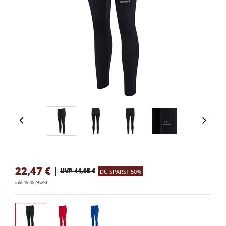
22,47
€
|
UVP 44,95 €
DU SPARST 50%
inkl. 19 % MwSt.