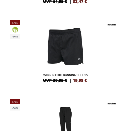
UVP 64,95 €
|
32,47
€
SALE
GREEN
-50%
WOMEN CORE RUNNING SHORTS
UVP 39,95 €
|
19,98
€
SALE
-50%