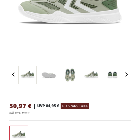
50,97
€
|
UVP 84,95 €
DU SPARST 40%
inkl. 19 % MwSt.