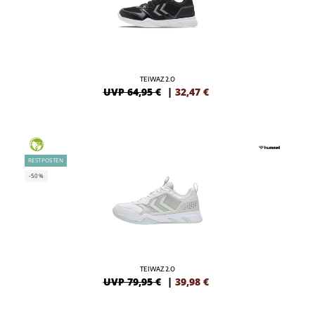
TEIWAZ 2.0
UVP 64,95 €
|
32,47
€
GREEN
RESTPOSTEN
-50%
TEIWAZ 2.0
UVP 79,95 €
|
39,98
€