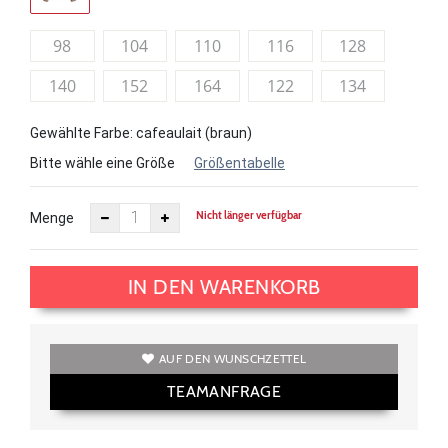
98
104
110
116
128
140
152
164
122
134
Gewählte Farbe: cafeaulait (braun)
Bitte wähle eine Größe
Größentabelle
Nicht länger verfügbar
Menge
IN DEN WARENKORB
AUF DEN WUNSCHZETTEL
TEAMANFRAGE