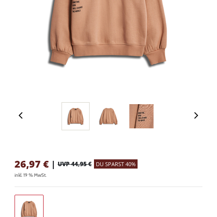
26,97
€
|
UVP 44,95 €
DU SPARST 40%
inkl. 19 % MwSt.