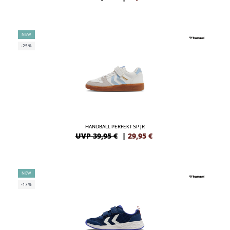
NEW
-25%
HANDBALL PERFEKT SP JR
UVP 39,95 €
|
29,95
€
NEW
-17%