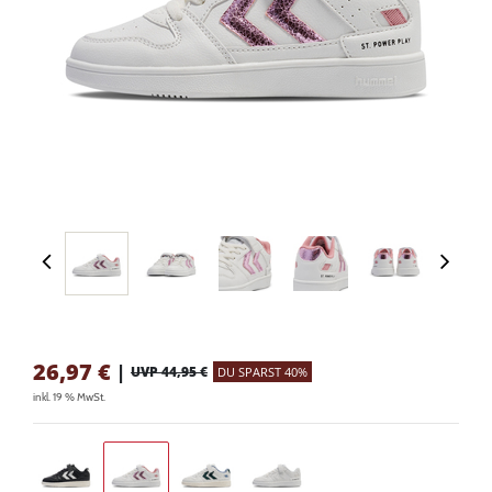
26,97
€
|
UVP 44,95 €
DU SPARST 40%
inkl. 19 % MwSt.