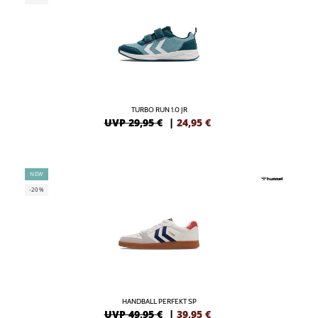
TURBO RUN 1.0 JR
UVP 29,95 €
|
24,95
€
NEW
-20%
HANDBALL PERFEKT SP
UVP 49,95 €
|
39,95
€