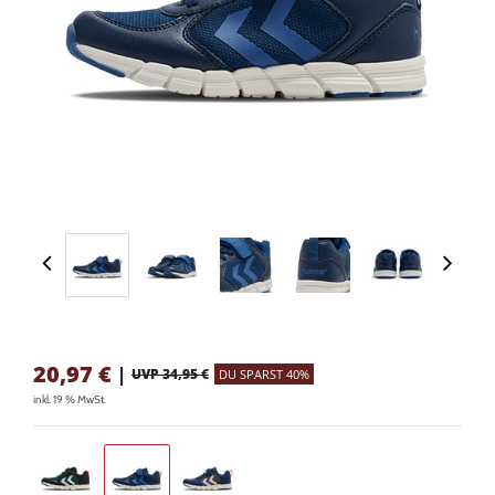
20,97
€
|
UVP 34,95 €
DU SPARST 40%
inkl. 19 % MwSt.