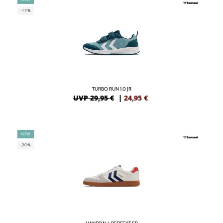
-17%
TURBO RUN 1.0 JR
UVP 29,95 €
|
24,95
€
NEW
-20%