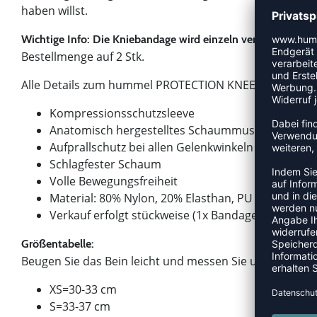
haben willst.
Wichtige Info: Die Kniebandage wird einzeln verkauft (1 Stk.)
Bestellmenge auf 2 Stk.
Alle Details zum hummel PROTECTION KNEE LONG SLEE
Kompressionsschutzsleeve
Anatomisch hergestelltes Schaummuster
Aufprallschutz bei allen Gelenkwinkeln
Schlagfester Schaum
Volle Bewegungsfreiheit
Material: 80% Nylon, 20% Elasthan, PU Foam
Verkauf erfolgt stückweise (1x Bandage)
Größentabelle:
Beugen Sie das Bein leicht und messen Sie um die größt
XS=30-33 cm
S=33-37 cm