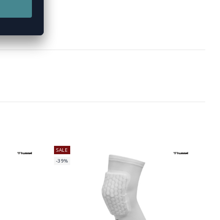
SALE
-39%