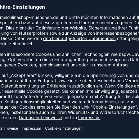
Möchtest du beide Knie versorgen, erhöhe die
!
VE:
e Stelle des Knies herum.