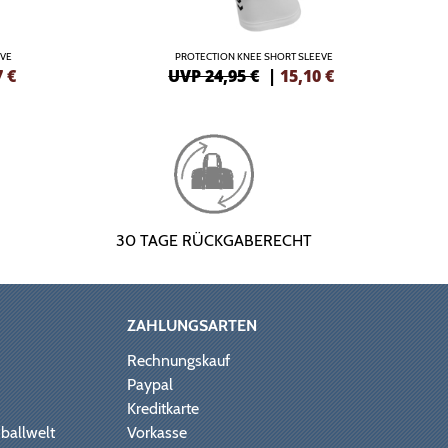
EVE
PROTECTION KNEE SHORT SLEEVE
7
€
UVP 24,95 €
|
15,10
€
30 TAGE RÜCKGABERECHT
ZAHLUNGSARTEN
Rechnungskauf
Paypal
Kreditkarte
ballwelt
Vorkasse