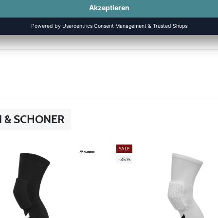
N & SCHONER
SALE
-35%