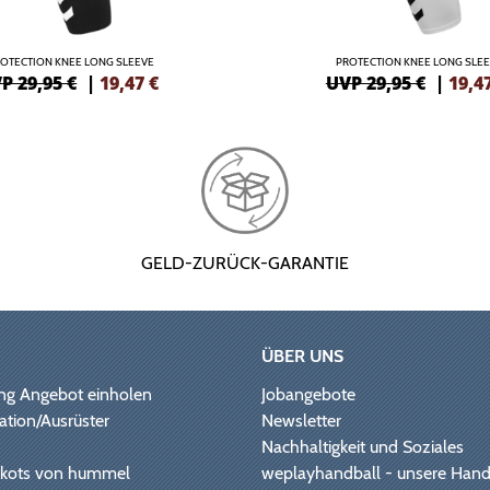
OTECTION KNEE LONG SLEEVE
PROTECTION KNEE LONG SLE
P 29,95 €
|
19,47
€
UVP 29,95 €
|
19,4
GELD-ZURÜCK-GARANTIE
ÜBER UNS
ng Angebot einholen
Jobangebote
ation/Ausrüster
Newsletter
Nachhaltigkeit und Soziales
Trikots von hummel
weplayhandball - unsere Hand