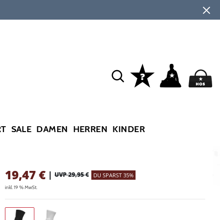
RT
SALE
DAMEN
HERREN
KINDER
19,47
€
|
UVP 29,95 €
DU SPARST 35%
inkl. 19 % MwSt.